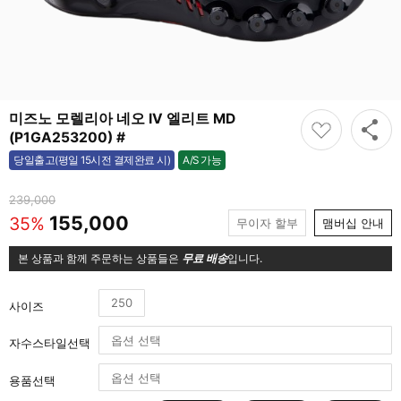
미즈노 모렐리아 네오 IV 엘리트 MD
(P1GA253200) #
A/S 가능
당일출고(평일 15시전 결제완료 시)
가능
239,000
155,000
35%
무이자 할부
맴버십 안내
본 상품과 함께 주문하는 상품들은
무료 배송
입니다.
250
사이즈
자수스타일선택
용품선택