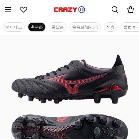
언더테크
축구화
풋살화
운동화/슬리퍼
의류
클럽 팀 
축구화