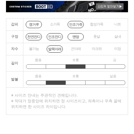
갑피
소가죽
합성가죽
니트
캥거루
인조가죽
구장
풋살
실내
천연잔디
인조잔디
맨땅
자수
불가능
끈아래
마크위
미정
발목아래
짧음
보통
김
길이
좁음
보통
넓음
발볼
※ 사이즈 안내는 주관적인 견해입니다.
※ 막대가 정중앙에 위치하면 정 사이즈이고, 좌측이나 우측 끝에
위치하면 한 사이즈 차이입니다.