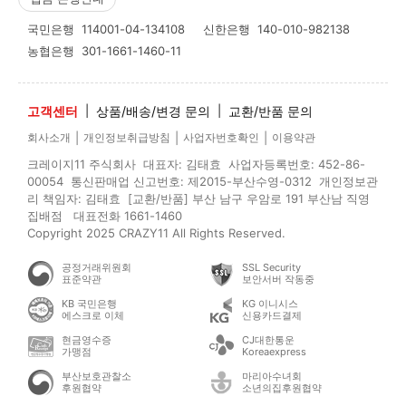
국민은행
114001-04-134108
신한은행
140-010-982138
농협은행
301-1661-1460-11
고객센터
|
상품/배송/변경 문의
|
교환/반품 문의
|
|
|
회사소개
개인정보취급방침
사업자번호확인
이용약관
크레이지11 주식회사 대표자: 김태효 사업자등록번호: 452-86-
00054 통신판매업 신고번호: 제2015-부산수영-0312 개인정보관
리 책임자: 김태효 [교환/반품] 부산 남구 우암로 191 부산남 직영
집배점 대표전화 1661-1460
Copyright 2025 CRAZY11 All Rights Reserved.
공정거래위원회
SSL Security
표준약관
보안서버 작동중
KB 국민은행
KG 이니시스
에스크로 이체
신용카드결제
현금영수증
CJ대한통운
가맹점
Koreaexpress
부산보호관찰소
마리아수녀회
후원협약
소년의집후원협약