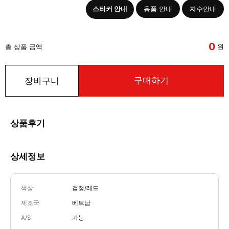
스티커 안내
용품 안내
자수안내
0
총 상품 금액
원
구매하기
장바구니
상품후기
상세정보
색상
검정/레드
제조국
베트남
A/S
가능