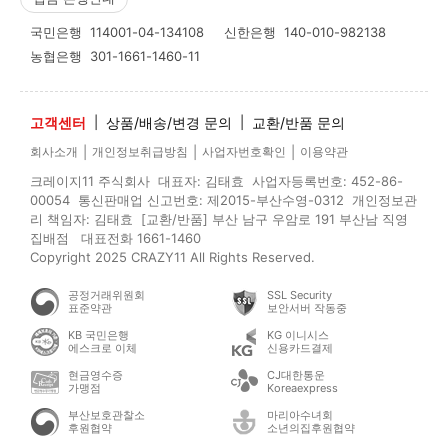
국민은행
114001-04-134108
신한은행
140-010-982138
농협은행
301-1661-1460-11
고객센터
|
상품/배송/변경 문의
|
교환/반품 문의
|
|
|
회사소개
개인정보취급방침
사업자번호확인
이용약관
크레이지11 주식회사 대표자: 김태효 사업자등록번호: 452-86-
00054 통신판매업 신고번호: 제2015-부산수영-0312 개인정보관
리 책임자: 김태효 [교환/반품] 부산 남구 우암로 191 부산남 직영
집배점 대표전화 1661-1460
Copyright 2025 CRAZY11 All Rights Reserved.
공정거래위원회
SSL Security
표준약관
보안서버 작동중
KB 국민은행
KG 이니시스
에스크로 이체
신용카드결제
현금영수증
CJ대한통운
가맹점
Koreaexpress
부산보호관찰소
마리아수녀회
후원협약
소년의집후원협약