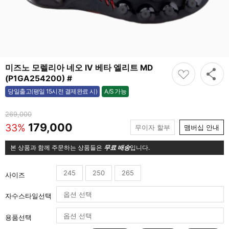
미즈노 모렐리아 네오 IV 베타 엘리트 MD
(P1GA254200) #
A/S 가능
당일출고(평일 15시전 결제완료 시)
가능
269,000
179,000
33%
무이자 할부
맴버십 안내
본 상품과 함께 주문하는 상품들은
무료 배송
입니다.
245
250
265
사이즈
자수스타일선택
용품선택