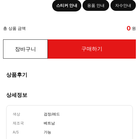
스티커 안내
용품 안내
자수안내
0
총 상품 금액
원
구매하기
장바구니
상품후기
상세정보
색상
검정/레드
제조국
베트남
A/S
가능