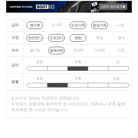
갑피
소가죽
니트
캥거루
인조가죽
합성가죽
구장
풋살
실내
천연잔디
인조잔디
맨땅
자수
불가능
끈아래
마크위
미정
발목아래
짧음
보통
김
길이
좁음
보통
넓음
발볼
※ 사이즈 안내는 주관적인 견해입니다.
※ 막대가 정중앙에 위치하면 정 사이즈이고, 좌측이나 우측 끝에
위치하면 한 사이즈 차이입니다.