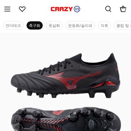
언더테크
축구화
풋살화
운동화/슬리퍼
의류
클럽 팀 
축구화