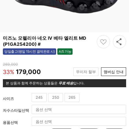
미즈노 모렐리아 네오 IV 베타 엘리트 MD
(P1GA254200) #
A/S 가능
당일출고(평일 15시전 결제완료 시)
가능
269,000
179,000
33%
무이자 할부
맴버십 안내
본 상품과 함께 주문하는 상품들은
무료 배송
입니다.
245
250
265
사이즈
자수스타일선택
용품선택