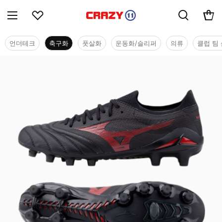
언더테크
축구화
풋살화
운동화/슬리퍼
의류
클럽 팀 
축구화