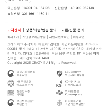
국민은행
114001-04-134108
신한은행
140-010-982138
농협은행
301-1661-1460-11
고객센터
|
상품/배송/변경 문의
|
교환/반품 문의
|
|
|
회사소개
개인정보취급방침
사업자번호확인
이용약관
크레이지11 주식회사 대표자: 김태효 사업자등록번호: 452-86-
00054 통신판매업 신고번호: 제2015-부산수영-0312 개인정보관
리 책임자: 김태효 [교환/반품] 부산 남구 우암로 191 부산남 직영
집배점 대표전화 1661-1460
Copyright 2025 CRAZY11 All Rights Reserved.
공정거래위원회
SSL Security
표준약관
보안서버 작동중
KB 국민은행
KG 이니시스
에스크로 이체
신용카드결제
현금영수증
CJ대한통운
가맹점
Koreaexpress
부산보호관찰소
마리아수녀회
후원협약
소년의집후원협약