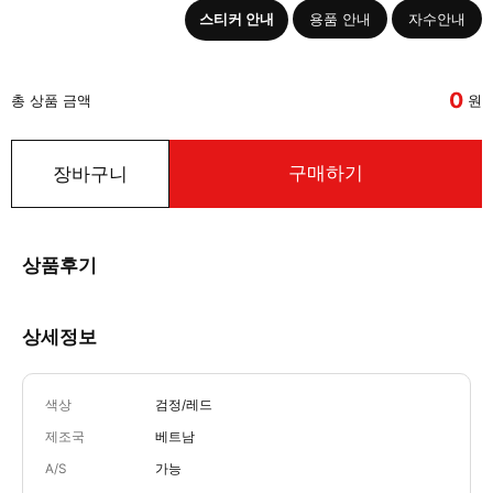
스티커 안내
용품 안내
자수안내
0
총 상품 금액
원
구매하기
장바구니
상품후기
상세정보
색상
검정/레드
제조국
베트남
A/S
가능