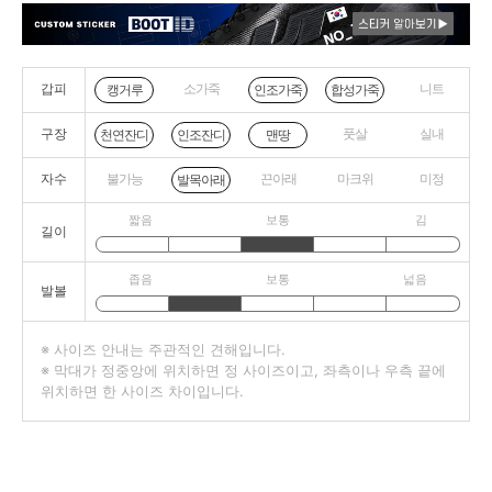
갑피
소가죽
니트
캥거루
인조가죽
합성가죽
구장
풋살
실내
천연잔디
인조잔디
맨땅
자수
불가능
끈아래
마크위
미정
발목아래
짧음
보통
김
길이
좁음
보통
넓음
발볼
※ 사이즈 안내는 주관적인 견해입니다.
※ 막대가 정중앙에 위치하면 정 사이즈이고, 좌측이나 우측 끝에
위치하면 한 사이즈 차이입니다.