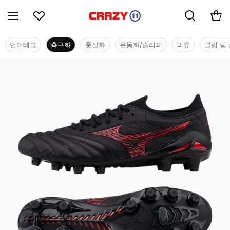
언더테크
축구화
풋살화
운동화/슬리퍼
의류
클럽 팀 
축구화