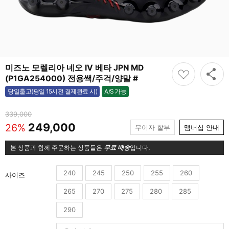
미즈노 모렐리아 네오 IV 베타 JPN MD
(P1GA254000) 전용쌕/주걱/양말 #
A/S 가능
당일출고(평일 15시전 결제완료 시)
가능
339,000
249,000
26%
무이자 할부
맴버십 안내
본 상품과 함께 주문하는 상품들은
무료 배송
입니다.
240
245
250
255
260
사이즈
265
270
275
280
285
290