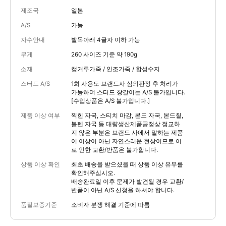
제조국
일본
A/S
가능
자수안내
발목아래 4글자 이하 가능
무게
260 사이즈 기준 약 190g
소재
캥거루가죽 / 인조가죽 / 합성수지
스터드 A/S
1회 사용도 브랜드사 심의판정 후 처리가
가능하며 스터드 창갈이는 A/S 불가입니다.
[수입상품은 A/S 불가입니다.]
제품 이상 여부
찍힌 자국, 스티치 마감, 본드 자국, 본드칠,
볼펜 자국 등 대량생산제품공정상 정교하
지 않은 부분은 브랜드 사에서 말하는 제품
이 이상이 아닌 자연스러운 현상이므로 이
로 인한 교환/반품은 불가합니다.
상품 이상 확인
최초 배송을 받으셨을 때 상품 이상 유무를
확인해주십시오.
배송완료일 이후 문제가 발견될 경우 교환/
반품이 아닌 A/S 신청을 하셔야 합니다.
품질보증기준
소비자 분쟁 해결 기준에 따름