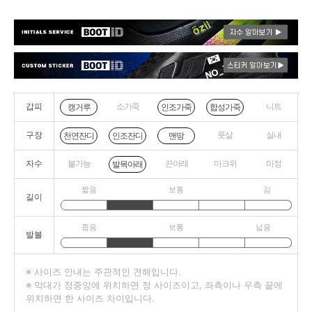
갑피
소가죽
니트
캥거루
인조가죽
합성가죽
구장
풋살
실내
천연잔디
인조잔디
맨땅
자수
불가능
끈아래
마크위
미정
발목아래
짧음
보통
김
길이
좁음
보통
넓음
발볼
※ 사이즈 안내는 주관적인 견해입니다.
※ 막대가 정중앙에 위치하면 정 사이즈이고, 좌측이나 우측 끝에
위치하면 한 사이즈 차이입니다.