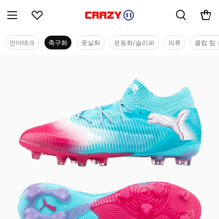
언더테크
축구화
풋살화
운동화/슬리퍼
의류
클럽 팀 
축구화