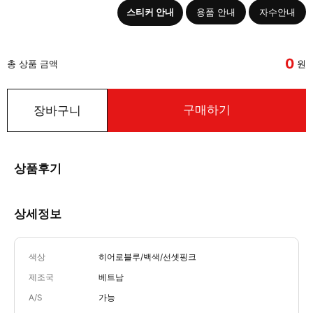
스티커 안내
용품 안내
자수안내
0
총 상품 금액
원
구매하기
장바구니
상품후기
상세정보
색상
히어로블루/백색/선셋핑크
제조국
베트남
A/S
가능