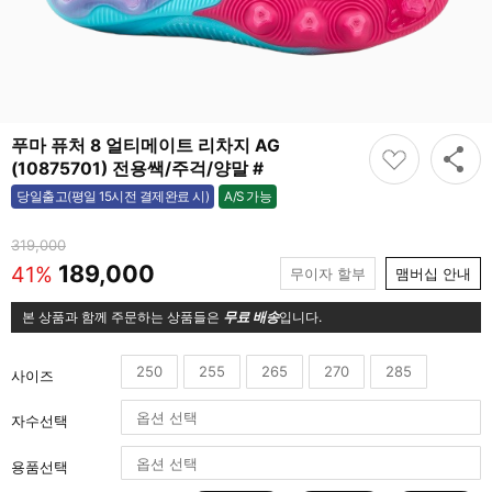
푸마 퓨처 8 얼티메이트 리차지 AG
(10875701) 전용쌕/주걱/양말 #
A/S 가능
당일출고(평일 15시전 결제완료 시)
가능
319,000
189,000
41%
무이자 할부
맴버십 안내
본 상품과 함께 주문하는 상품들은
무료 배송
입니다.
250
255
265
270
285
사이즈
자수선택
용품선택