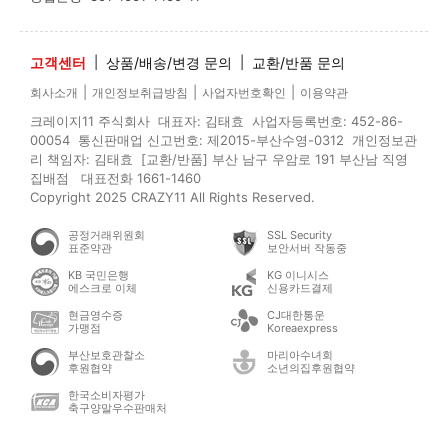
고객센터
|
상품/배송/변경 문의
|
교환/반품 문의
|
|
|
회사소개
개인정보취급방침
사업자번호확인
이용약관
크레이지11 주식회사 대표자: 김태효 사업자등록번호: 452-86-
00054 통신판매업 신고번호: 제2015-부산수영-0312 개인정보관
리 책임자: 김태효 [교환/반품] 부산 남구 우암로 191 부산남 직영
집배점 대표전화 1661-1460
Copyright 2025 CRAZY11 All Rights Reserved.
공정거래위원회
SSL Security
표준약관
보안서버 작동중
KB 국민은행
KG 이니시스
에스크로 이체
신용카드결제
현금영수증
CJ대한통운
가맹점
Koreaexpress
부산보호관찰소
마리아수녀회
후원협약
소년의집후원협약
한국소비자평가
축구양말우수판매처