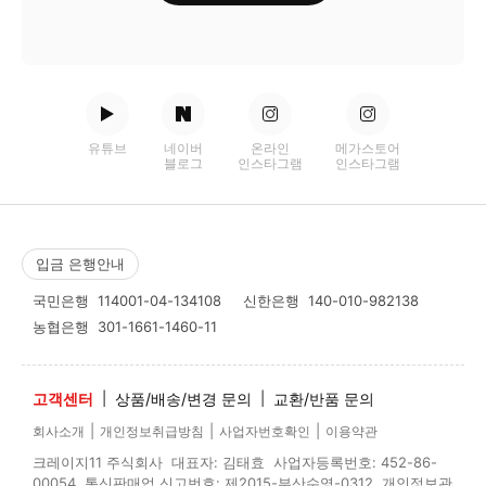
유튜브
네이버
온라인
메가스토어
블로그
인스타그램
인스타그램
입금 은행안내
국민은행
114001-04-134108
신한은행
140-010-982138
농협은행
301-1661-1460-11
고객센터
|
상품/배송/변경 문의
|
교환/반품 문의
|
|
|
회사소개
개인정보취급방침
사업자번호확인
이용약관
크레이지11 주식회사 대표자: 김태효 사업자등록번호: 452-86-
00054 통신판매업 신고번호: 제2015-부산수영-0312 개인정보관