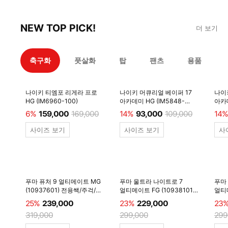
NEW TOP PICK!
더 보기
축구화
풋살화
탑
팬츠
용품
나이키 티엠포 리게라 프로
나이키 머큐리얼 베이퍼 17
나이
HG (IM6960-100)
아카데미 HG (IM5848-
아카데
600)
6%
159,000
169,000
14%
93,000
109,000
14%
사이즈 보기
사이즈 보기
사
푸마 퓨처 9 얼티메이트 MG
푸마 울트라 나이트로 7
푸마
(10937601) 전용쌕/주걱/
얼티메이트 FG (10938101)
얼티메
양말 #
전용쌕/주걱/양말 #
전용
25%
239,000
23%
229,000
23
319,000
299,000
299