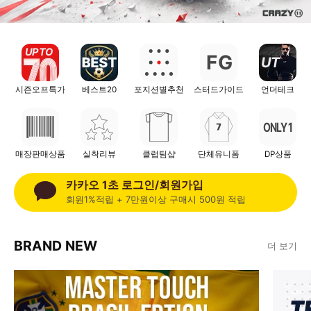
UP TO
F
G
UT
시즌오프특가
베스트20
포지션별추천
스터드가이드
언더테크
ONLY 1
매장판매상품
실착리뷰
클럽팀샵
단체유니폼
DP상품
카카오 1초 로그인/회원가입
회원1%적립 + 7만원이상 구매시 500원 적립
BRAND NEW
더 보기