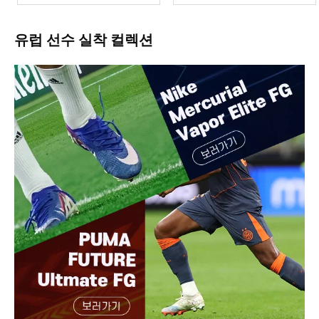
유럽 선수 실착 컬렉션