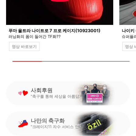
푸마 울트라 나이트로 7 프로 케이지(10923001)
나이키 
러닝화의 폼이 들어간 TF화??
슈퍼플라
영상 바로보기
영상 
사회후원
"축구를 통해 세상을 아름답게"
나만의 축구화
"크레이지11 자수 서비스 안내"