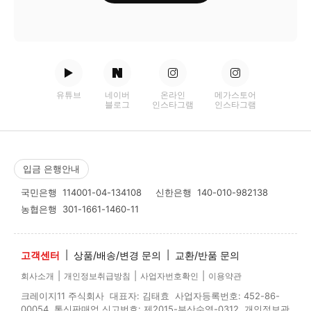
유튜브
네이버
온라인
메가스토어
블로그
인스타그램
인스타그램
입금 은행안내
국민은행
114001-04-134108
신한은행
140-010-982138
농협은행
301-1661-1460-11
고객센터
|
상품/배송/변경 문의
|
교환/반품 문의
|
|
|
회사소개
개인정보취급방침
사업자번호확인
이용약관
크레이지11 주식회사 대표자: 김태효 사업자등록번호: 452-86-
00054 통신판매업 신고번호: 제2015-부산수영-0312 개인정보관