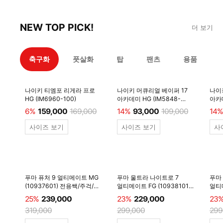
NEW TOP PICK!
더 보기
축구화
풋살화
탑
팬츠
용품
나이키 티엠포 리게라 프로
나이키 머큐리얼 베이퍼 17
나이
HG (IM6960-100)
아카데미 HG (IM5848-
아카데
600)
6%
159,000
169,000
14%
93,000
109,000
14%
사이즈 보기
사이즈 보기
사
푸마 퓨처 9 얼티메이트 MG
푸마 울트라 나이트로 7
푸마
(10937601) 전용쌕/주걱/
얼티메이트 FG (10938101)
얼티메
양말 #
전용쌕/주걱/양말 #
전용
25%
239,000
23%
229,000
23
319,000
299,000
299