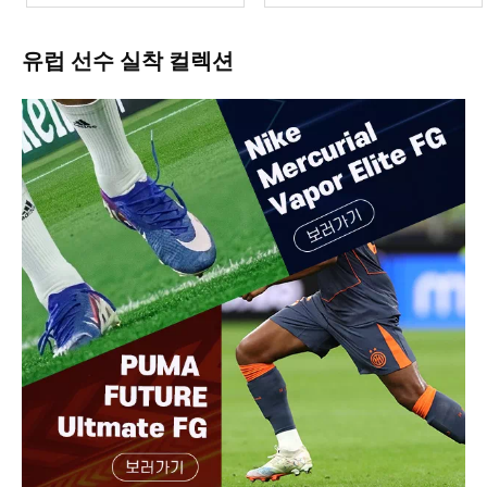
유럽 선수 실착 컬렉션