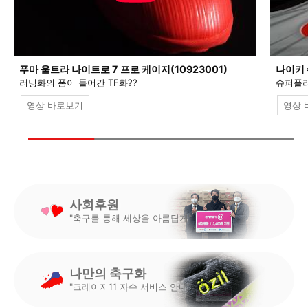
푸마 울트라 나이트로 7 프로 케이지(10923001)
나이키 
러닝화의 폼이 들어간 TF화??
슈퍼플라
영상 바로보기
영상 
사회후원
"축구를 통해 세상을 아름답게"
나만의 축구화
"크레이지11 자수 서비스 안내"