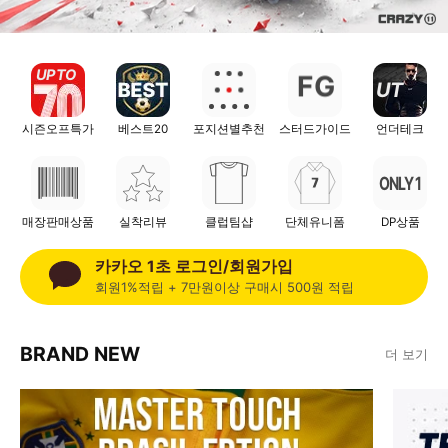
UP TO
F
G
UT
시즌오프특가
베스트20
포지션별추천
스터드가이드
언더테크
ONLY 1
매장판매상품
실착리뷰
클럽팀샵
단체유니폼
DP상품
카카오 1초 로그인/회원가입
회원1%적립 + 7만원이상 구매시 500원 적립
BRAND NEW
더 보기