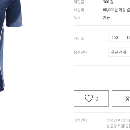
적립금
300 원
배송비
60,000원 이상
A/S
가능
150
1
사이즈
용품선택
0
장
배송안내
상품명 # [있음
상품명 # [없음