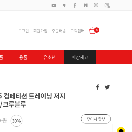
로그인
회원가입
주문배송
고객센터
0
폼
용품
유소년
매장재고
5 컴페티션 트레이닝 저지
소년/크루블루
무이자 할부
0 원
30%