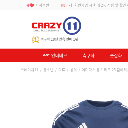
사회후원
[등급제]
회원가입 시 최대 2% 적립 및 할인
-->
축구화 18년 연속 판매 1위
언더테크
축구화
풋살화
크레이지11
/
유소년
/
의류
/
상의
/ 아디다스 유스 티로 25 컴페티션