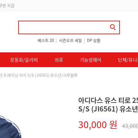
 쿠폰 지급
베스트 20
|
시즌오프 세일
|
DP 상품
운동화/슬리퍼
의류
기능성웨어
단체/유니
 트레이닝 저지 S/S (JI6561) 유소년/크루블루
아디다스 유스 티로 2
S/S (JI6561) 유
30,000 원
43,00