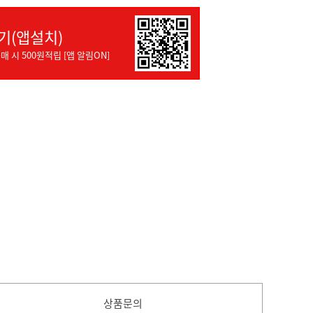
기(앱설치)
매 시 500원적립 [앱 알림ON]
상품문의