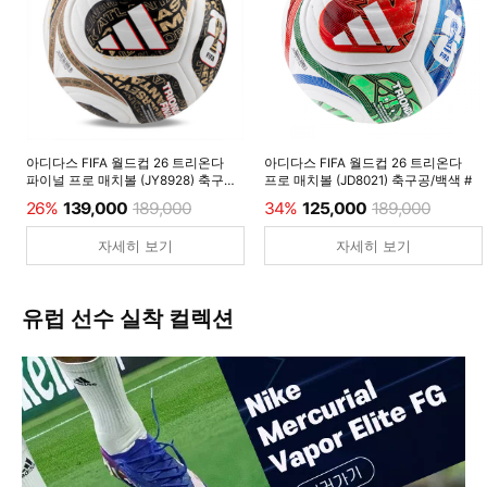
아디다스 FIFA 월드컵 26 트리온다
아디다스 FIFA 월드컵 26 트리온다
파이널 프로 매치볼 (JY8928) 축구공/
프로 매치볼 (JD8021) 축구공/백색 #
백색 #
26%
139,000
189,000
34%
125,000
189,000
자세히 보기
자세히 보기
유럽 선수 실착 컬렉션