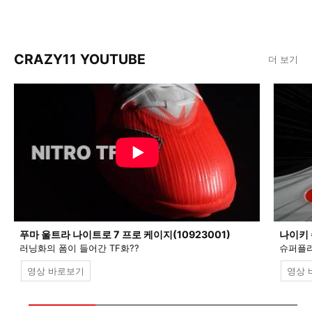
CRAZY11 YOUTUBE
더 보기
푸마 울트라 나이트로 7 프로 케이지(10923001)
나이키 
러닝화의 폼이 들어간 TF화??
슈퍼플라
영상 바로보기
영상 