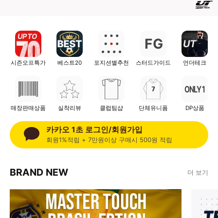
UP TO
F
G
UT
시즌오프특가
베스트20
포지션별추천
스터드가이드
언더테크
ONLY 1
매장판매상품
실착리뷰
클럽팀샵
단체유니폼
DP상품
카카오 1초 로그인/회원가입
회원1%적립 + 7만원이상 구매시 500원 적립
BRAND NEW
더 보기