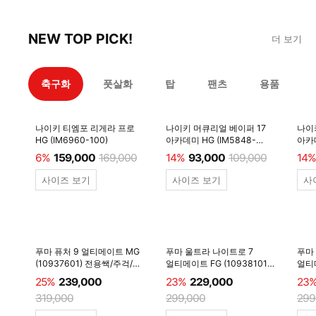
NEW TOP PICK!
더 보기
축구화
풋살화
탑
팬츠
용품
나이키 티엠포 리게라 프로
나이키 머큐리얼 베이퍼 17
나이
HG (IM6960-100)
아카데미 HG (IM5848-
아카데
600)
6%
159,000
169,000
14%
93,000
109,000
14%
사이즈 보기
사이즈 보기
사
푸마 퓨처 9 얼티메이트 MG
푸마 울트라 나이트로 7
푸마
(10937601) 전용쌕/주걱/
얼티메이트 FG (10938101)
얼티메
양말 #
전용쌕/주걱/양말 #
전용
25%
239,000
23%
229,000
23
319,000
299,000
299