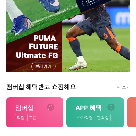
맴버십 혜택받고 쇼핑해요
더 보기
맴버십
APP 혜택
적립
쿠폰
추가적립
편의성