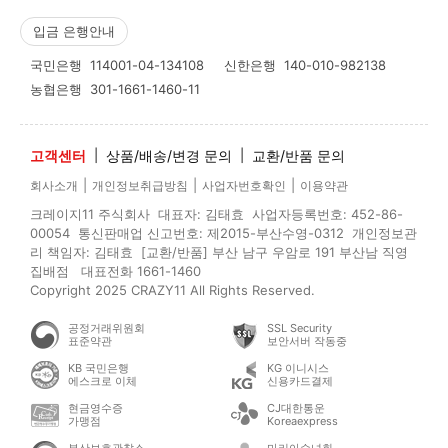
입금 은행안내
국민은행
114001-04-134108
신한은행
140-010-982138
농협은행
301-1661-1460-11
고객센터
|
상품/배송/변경 문의
|
교환/반품 문의
|
|
|
회사소개
개인정보취급방침
사업자번호확인
이용약관
크레이지11 주식회사 대표자: 김태효 사업자등록번호: 452-86-
00054 통신판매업 신고번호: 제2015-부산수영-0312 개인정보관
리 책임자: 김태효 [교환/반품] 부산 남구 우암로 191 부산남 직영
집배점 대표전화 1661-1460
Copyright 2025 CRAZY11 All Rights Reserved.
공정거래위원회
SSL Security
표준약관
보안서버 작동중
KB 국민은행
KG 이니시스
에스크로 이체
신용카드결제
현금영수증
CJ대한통운
가맹점
Koreaexpress