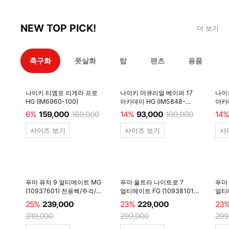
NEW TOP PICK!
더 보기
축구화
풋살화
탑
팬츠
용품
나이키 티엠포 리게라 프로
나이키 머큐리얼 베이퍼 17
나이
HG (IM6960-100)
아카데미 HG (IM5848-
아카데
600)
6%
159,000
169,000
14%
93,000
109,000
14%
사이즈 보기
사이즈 보기
사
푸마 퓨처 9 얼티메이트 MG
푸마 울트라 나이트로 7
푸마
(10937601) 전용쌕/주걱/
얼티메이트 FG (10938101)
얼티메
양말 #
전용쌕/주걱/양말 #
전용
25%
239,000
23%
229,000
23
319,000
299,000
299