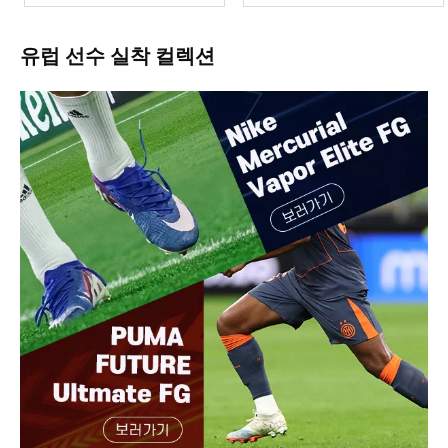
유럽 선수 실착 컬렉션