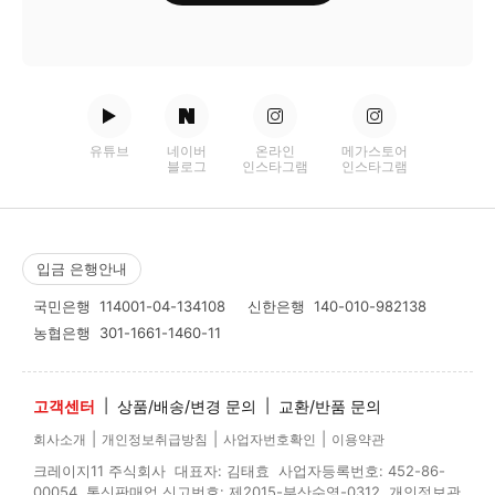
유튜브
네이버
온라인
메가스토어
블로그
인스타그램
인스타그램
입금 은행안내
국민은행
114001-04-134108
신한은행
140-010-982138
농협은행
301-1661-1460-11
고객센터
|
상품/배송/변경 문의
|
교환/반품 문의
|
|
|
회사소개
개인정보취급방침
사업자번호확인
이용약관
크레이지11 주식회사 대표자: 김태효 사업자등록번호: 452-86-
00054 통신판매업 신고번호: 제2015-부산수영-0312 개인정보관