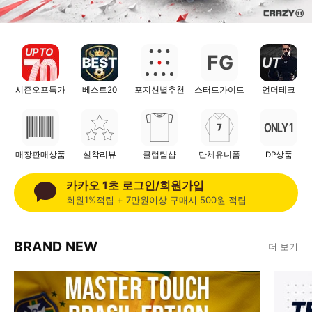
UP TO
F
G
UT
시즌오프특가
베스트20
포지션별추천
스터드가이드
언더테크
ONLY 1
매장판매상품
실착리뷰
클럽팀샵
단체유니폼
DP상품
카카오 1초 로그인/회원가입
회원1%적립 + 7만원이상 구매시 500원 적립
BRAND NEW
더 보기