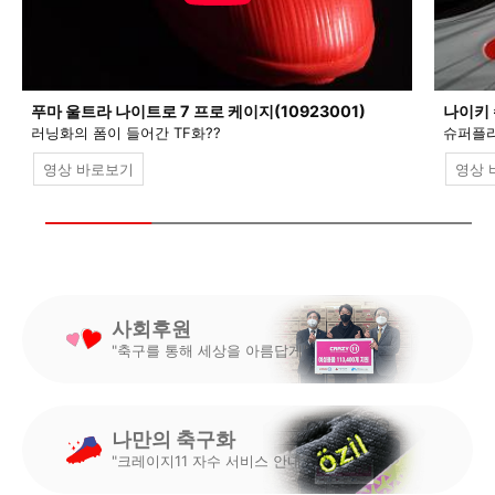
푸마 울트라 나이트로 7 프로 케이지(10923001)
나이키 
러닝화의 폼이 들어간 TF화??
슈퍼플라
영상 바로보기
영상 
사회후원
"축구를 통해 세상을 아름답게"
나만의 축구화
"크레이지11 자수 서비스 안내"