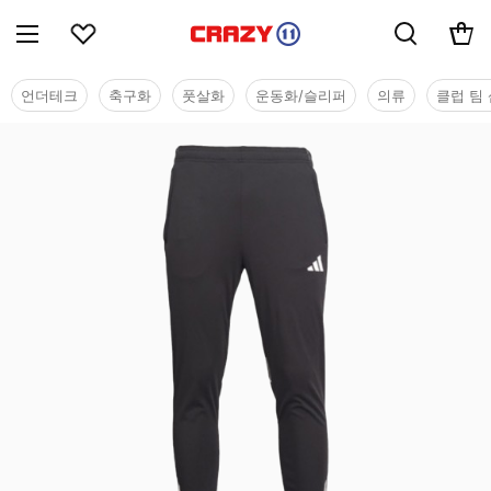
언더테크
축구화
풋살화
운동화/슬리퍼
의류
클럽 팀 
유소년