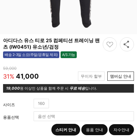
아디다스 유스 티로 25 컴페티션 트레이닝 팬
츠 (IW0451) 유소년/검정
A/S 가능
배송 2-3일 소요(주말/공휴일 제외)
가능
59,000
41,000
31%
무이자 할부
맴버십 안내
19,000
원 이상인 상품을 함께 주문 시
무료 배송
입니다.
160
사이즈
용품선택
스티커 안내
용품 안내
자수안내