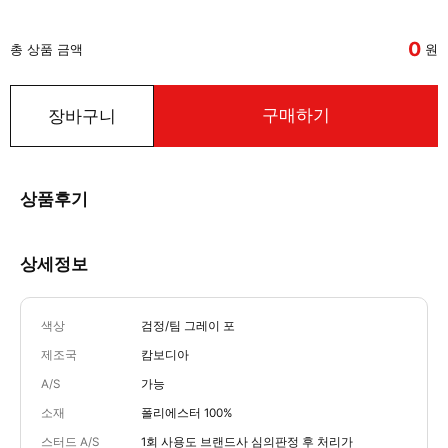
0
총 상품 금액
원
구매하기
장바구니
상품후기
상세정보
색상
검정/팀 그레이 포
제조국
캄보디아
A/S
가능
소재
폴리에스터 100%
스터드 A/S
1회 사용도 브랜드사 심의판정 후 처리가