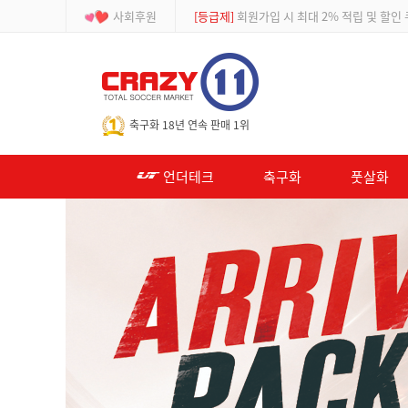
사회후원
[이벤트]
APP 주문 시 적립금 500원 추가적
-->
축구화 18년 연속 판매 1위
언더테크
축구화
풋살화