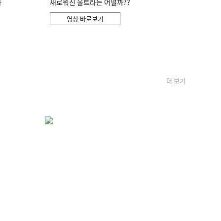
화
새로워진 울트라는 어떨까??
영상 바로보기
더 보기