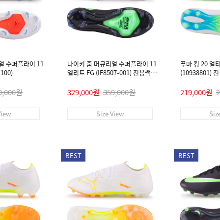
얼 수퍼플라이 11
나이키 줌 머큐리얼 수퍼플라이 11
푸마 킹 20 얼
100)
엘리트 FG (IF8507-001) 전용쌕/
(10938801)
인솔/주걱/양말 #
9,000원
329,000원
359,000원
219,000원
View
Size View
Siz
BEST
BEST