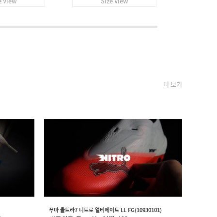
e View
Size View
S
더 보기
푸마 울트라7 니트로 얼티메이트 LL FG(10930101)