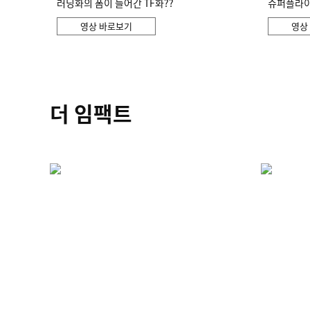
러닝화의 폼이 들어간 TF화??
슈퍼플라이 
영상 바로보기
영상
더 임팩트