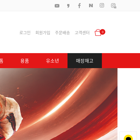
로그인
회원가입
주문배송
고객센터
0
폼
용품
유소년
매장재고