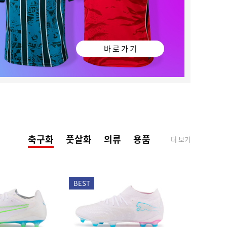
바 로 가 기
축구화
풋살화
의류
용품
더 보기
BEST