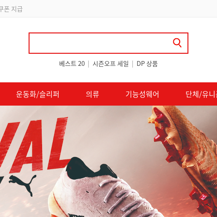
립
베스트 20
|
시즌오프 세일
|
DP 상품
운동화/슬리퍼
의류
기능성웨어
단체/유니