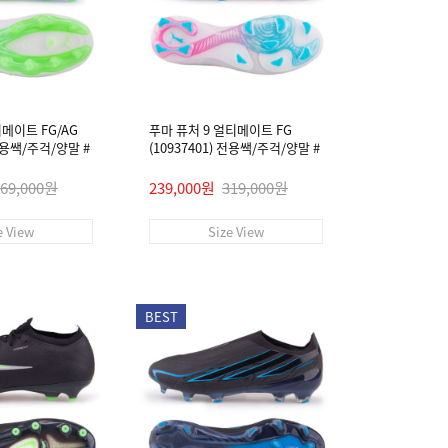
티메이트 FG/AG
푸마 퓨처 9 얼티메이트 FG
 전용쌕/주걱/양말 #
(10937401) 전용쌕/주걱/양말 #
269,000원
239,000원
319,000원
e View
Size View
BEST