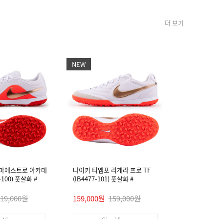
더 보기
NEW
NEW
 마에스트로 아카데
나이키 티엠포 리게라 프로 TF
나이키 티엠
4-100) 풋살화 #
(IB4477-101) 풋살화 #
미 FG/MG (I
119,000원
159,000원
159,000원
89,000원