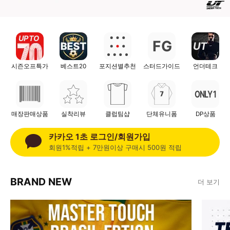
UP TO
F
G
UT
시즌오프특가
베스트20
포지션별추천
스터드가이드
언더테크
ONLY 1
매장판매상품
실착리뷰
클럽팀샵
단체유니폼
DP상품
카카오 1초 로그인/회원가입
회원1%적립 + 7만원이상 구매시 500원 적립
BRAND NEW
더 보기