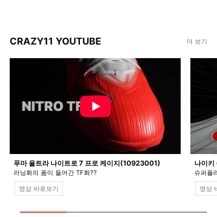
CRAZY11 YOUTUBE
더 보기
푸마 울트라 나이트로 7 프로 케이지(10923001)
나이키 
러닝화의 폼이 들어간 TF화??
슈퍼플라
영상 바로보기
영상 