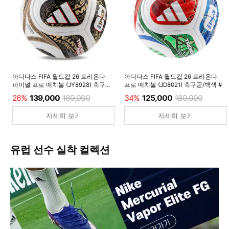
아디다스 FIFA 월드컵 26 트리온다
아디다스 FIFA 월드컵 26 트리온다
파이널 프로 매치볼 (JY8928) 축구공/
프로 매치볼 (JD8021) 축구공/백색 #
백색 #
26%
139,000
189,000
34%
125,000
189,000
자세히 보기
자세히 보기
유럽 선수 실착 컬렉션