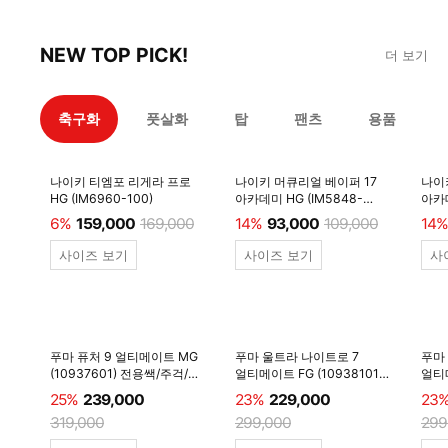
NEW TOP PICK!
더 보기
축구화
풋살화
탑
팬츠
용품
나이키 티엠포 리게라 프로
나이키 머큐리얼 베이퍼 17
나이
HG (IM6960-100)
아카데미 HG (IM5848-
아카데
600)
6%
159,000
169,000
14%
93,000
109,000
14%
사이즈 보기
사이즈 보기
사
푸마 퓨처 9 얼티메이트 MG
푸마 울트라 나이트로 7
푸마
(10937601) 전용쌕/주걱/
얼티메이트 FG (10938101)
얼티메
양말 #
전용쌕/주걱/양말 #
전용
25%
239,000
23%
229,000
23
319,000
299,000
299