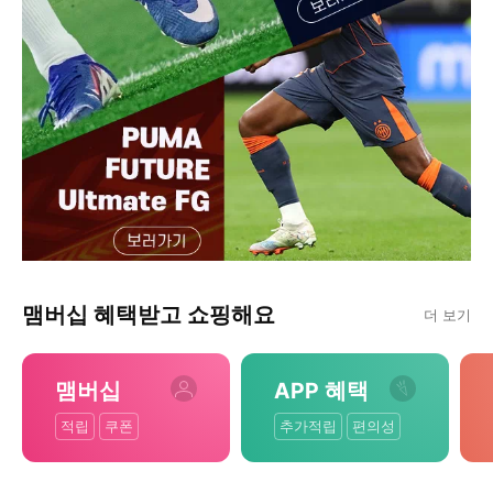
맴버십 혜택받고 쇼핑해요
더 보기
맴버십
APP 혜택
적립
쿠폰
추가적립
편의성