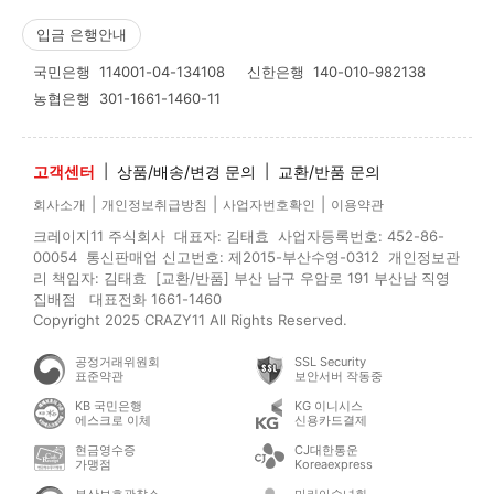
입금 은행안내
국민은행
114001-04-134108
신한은행
140-010-982138
농협은행
301-1661-1460-11
고객센터
|
상품/배송/변경 문의
|
교환/반품 문의
|
|
|
회사소개
개인정보취급방침
사업자번호확인
이용약관
크레이지11 주식회사 대표자: 김태효 사업자등록번호: 452-86-
00054 통신판매업 신고번호: 제2015-부산수영-0312 개인정보관
리 책임자: 김태효 [교환/반품] 부산 남구 우암로 191 부산남 직영
집배점 대표전화 1661-1460
Copyright 2025 CRAZY11 All Rights Reserved.
공정거래위원회
SSL Security
표준약관
보안서버 작동중
KB 국민은행
KG 이니시스
에스크로 이체
신용카드결제
현금영수증
CJ대한통운
가맹점
Koreaexpress