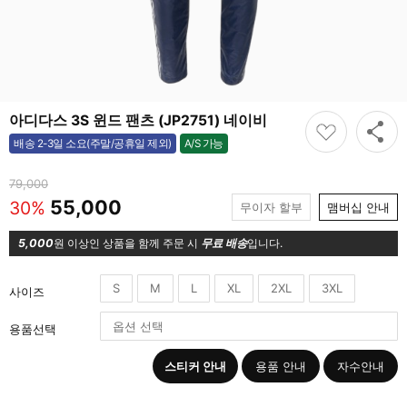
아디다스 3S 윈드 팬츠 (JP2751) 네이비
A/S 가능
배송 2-3일 소요(주말/공휴일 제외)
가능
79,000
55,000
30%
무이자 할부
맴버십 안내
5,000
원 이상인 상품을 함께 주문 시
무료 배송
입니다.
S
M
L
XL
2XL
3XL
사이즈
용품선택
스티커 안내
용품 안내
자수안내