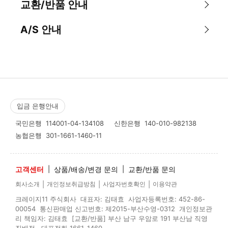
교환/반품 안내
A/S 안내
입금 은행안내
국민은행
114001-04-134108
신한은행
140-010-982138
농협은행
301-1661-1460-11
고객센터
|
상품/배송/변경 문의
|
교환/반품 문의
|
|
|
회사소개
개인정보취급방침
사업자번호확인
이용약관
크레이지11 주식회사 대표자: 김태효 사업자등록번호: 452-86-
00054 통신판매업 신고번호: 제2015-부산수영-0312 개인정보관
리 책임자: 김태효 [교환/반품] 부산 남구 우암로 191 부산남 직영
집배점 대표전화 1661-1460