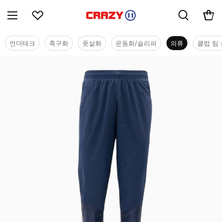
언더테크
축구화
풋살화
운동화/슬리퍼
의류
클럽 팀 
의류