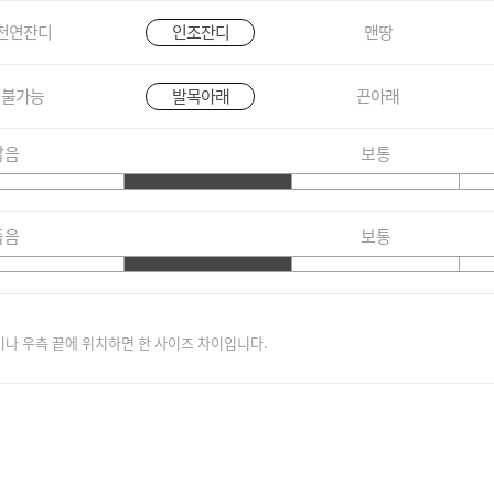
천연잔디
인조잔디
맨땅
불가능
발목아래
끈아래
짧음
보통
좁음
보통
이나 우측 끝에 위치하면 한 사이즈 차이입니다.