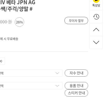
V 베타 JPN AG
톡상담
전용쌕/주걱/양말 #
무이자 할부
,000 원
26%
 결제 시 무료배송
90
자수 안내
용품 안내
스티커 안내