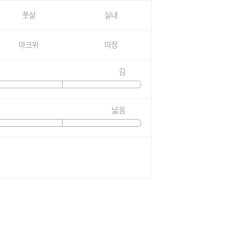
풋살
실내
마크위
미정
김
넓음