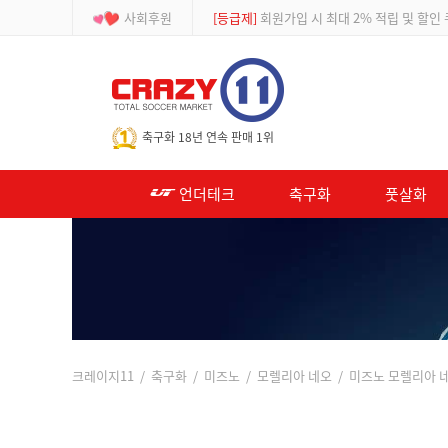
사회후원
[이벤트]
APP 주문 시 적립금 500원 추가적
-->
축구화 18년 연속 판매 1위
언더테크
축구화
풋살화
크레이지11
/
축구화
/
미즈노
/
모렐리아 네오
/ 미즈노 모렐리아 네오 