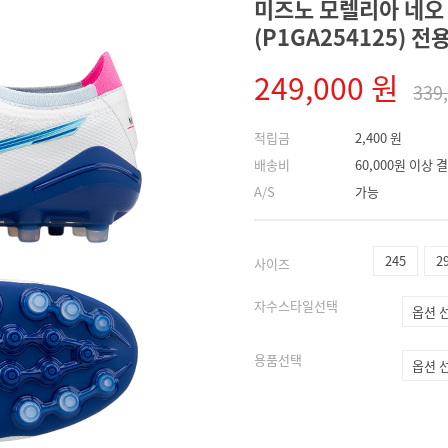
미즈노 모렐리아 네오 I
(P1GA254125) 
249,000 원
339
적립금
2,400 원
배송비
60,000원 이상
A/S
가능
245
2
사이즈
자수스타일선택
용품선택