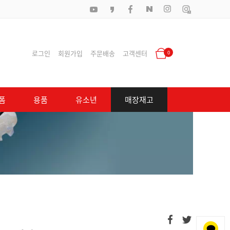
로그인
회원가입
주문배송
고객센터
0
폼
용품
유소년
매장재고