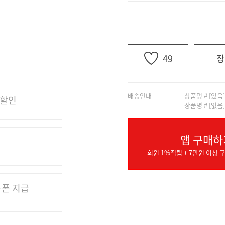
49
장
배송안내
상품명 # [있음
 할인
상품명 # [없음
앱 구매하
회원 1%적립 + 7만원 이상 구
쿠폰 지급