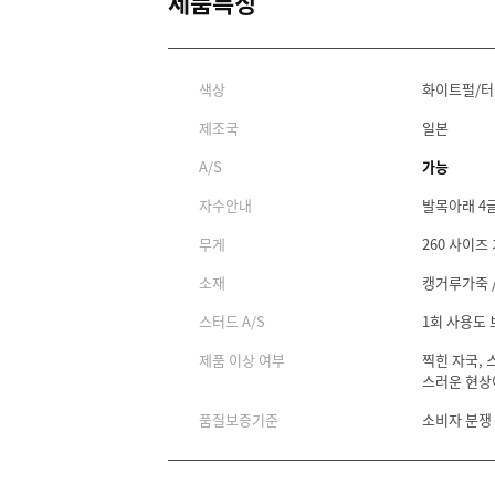
제품특징
색상
화이트펄/
제조국
일본
A/S
가능
자수안내
발목아래 4
무게
260 사이즈 
소재
캥거루가죽 /
스터드 A/S
1회 사용도
제품 이상 여부
찍힌 자국, 
스러운 현상
품질보증기준
소비자 분쟁