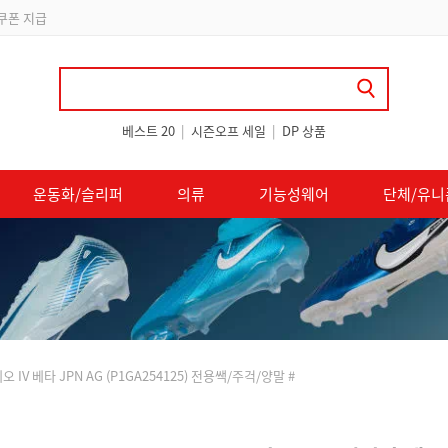
립
베스트 20
|
시즌오프 세일
|
DP 상품
운동화/슬리퍼
의류
기능성웨어
단체/유니
IV 베타 JPN AG (P1GA254125) 전용쌕/주걱/양말 #