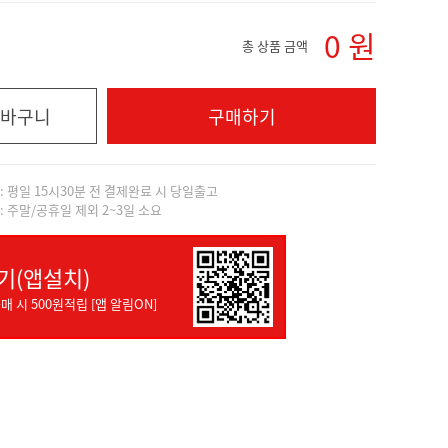
0
원
총 상품 금액
바구니
구매하기
]: 평일 15시30분 전 결제완료 시 당일출고
]: 주말/공휴일 제외 2~3일 소요
기(앱설치)
매 시 500원적립 [앱 알림ON]