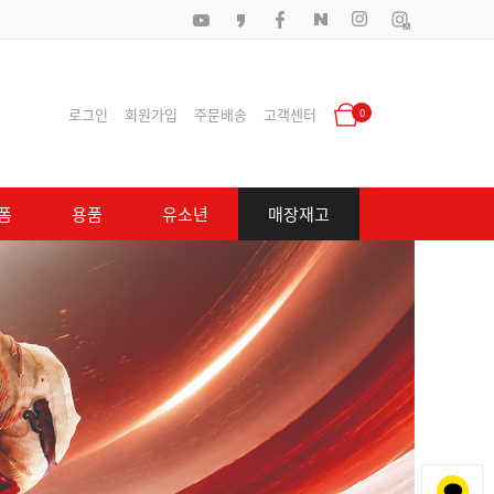
로그인
회원가입
주문배송
고객센터
0
폼
용품
유소년
매장재고