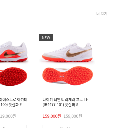
더 보기
NEW
NEW
 마에스트로 아카데
나이키 티엠포 리게라 프로 TF
나이키 티엠
4-100) 풋살화 #
(IB4477-101) 풋살화 #
미 FG/MG (I
119,000원
159,000원
159,000원
89,000원