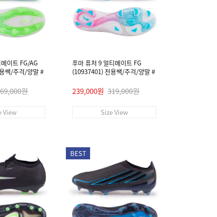
티메이트 FG/AG
푸마 퓨처 9 얼티메이트 FG
 전용쌕/주걱/양말 #
(10937401) 전용쌕/주걱/양말 #
269,000원
239,000원
319,000원
e View
Size View
BEST