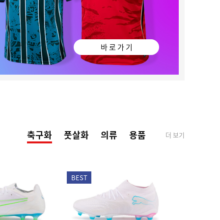
바 로 가 기
축구화
풋살화
의류
용품
더 보기
BEST