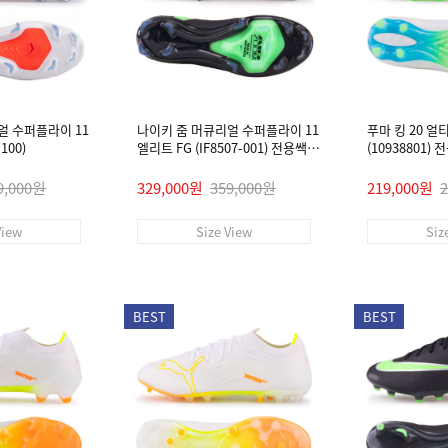
얼 수퍼플라이 11
나이키 줌 머큐리얼 수퍼플라이 11
푸마 킹 20 얼
100)
엘리트 FG (IF8507-001) 전용쌕/
(10938801)
인솔/주걱/양말 #
9,000원
329,000원
359,000원
219,000원
View
Size View
Siz
BEST
BEST