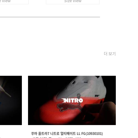
e View
Size View
S
더 보기
푸마 울트라7 니트로 얼티메이트 LL FG(10930101)