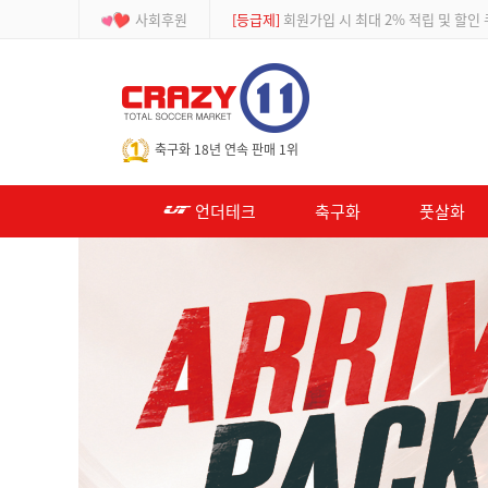
사회후원
[이벤트]
APP 주문 시 적립금 500원 추가적
-->
축구화 18년 연속 판매 1위
언더테크
축구화
풋살화