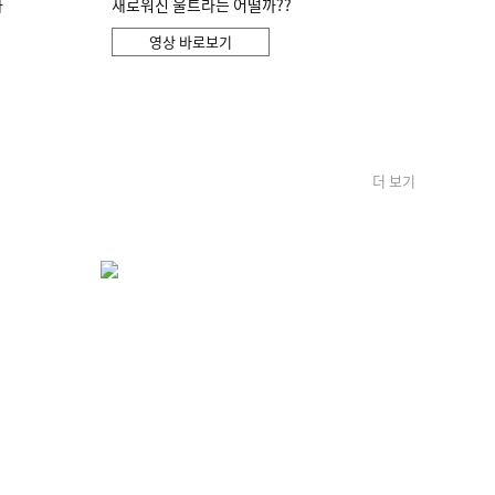
화
새로워진 울트라는 어떨까??
영상 바로보기
더 보기