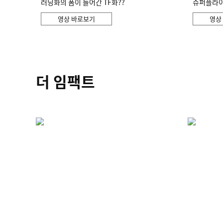
러닝화의 폼이 들어간 TF화??
슈퍼플라이 
영상 바로보기
영상
더 임팩트