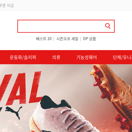
립
베스트 20
|
시즌오프 세일
|
DP 상품
운동화/슬리퍼
의류
기능성웨어
단체/유니