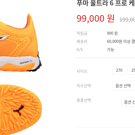
푸마 울트라 6 프로 케이
99,000 원
199,0
적립금
900 원
배송비
60,000원 이상
A/S
가능
270
2
사이즈
자수선택
용품선택