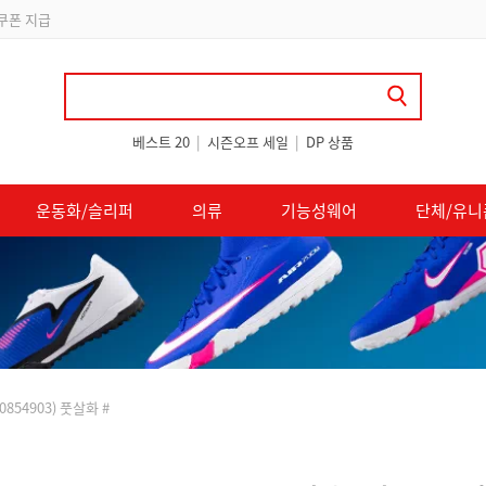
 쿠폰 지급
베스트 20
|
시즌오프 세일
|
DP 상품
운동화/슬리퍼
의류
기능성웨어
단체/유니
854903) 풋살화 #