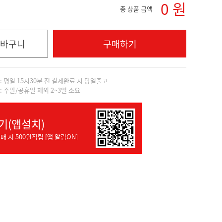
0
원
총 상품 금액
바구니
구매하기
]: 평일 15시30분 전 결제완료 시 당일출고
]: 주말/공휴일 제외 2~3일 소요
기(앱설치)
매 시 500원적립 [앱 알림ON]