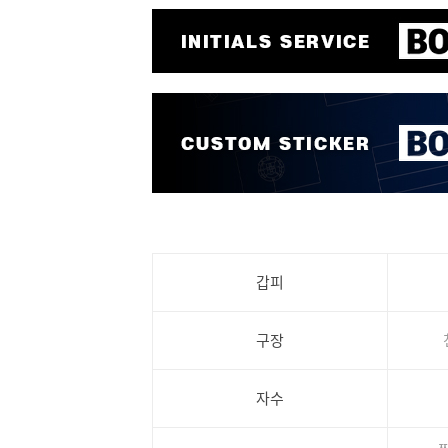
갑피
구장
자수