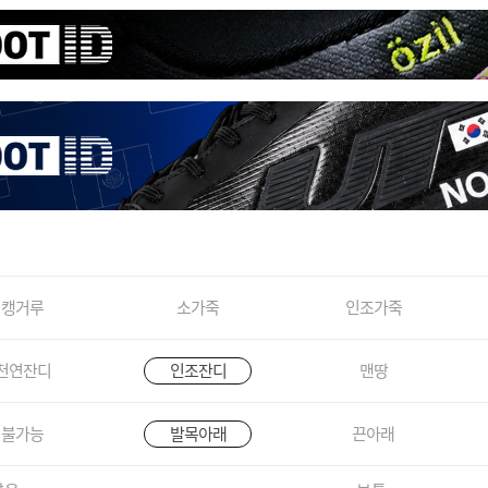
캥거루
소가죽
인조가죽
천연잔디
인조잔디
맨땅
불가능
발목아래
끈아래