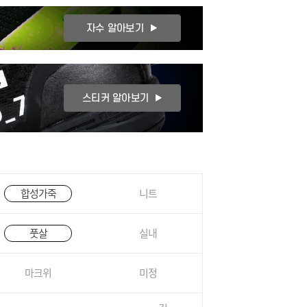
합성가죽
니트
풋살
실내
마크위
미정