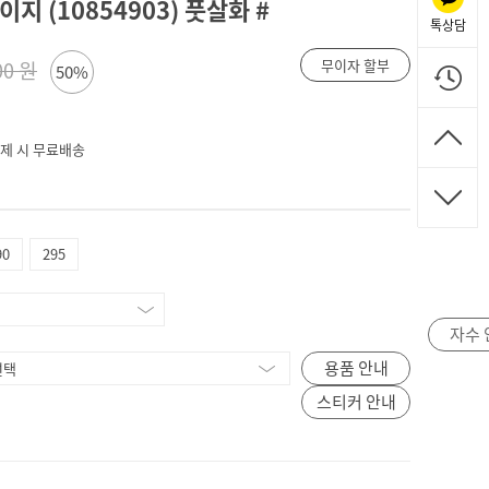
지 (10854903) 풋살화 #
톡상담
무이자 할부
00 원
50%
 결제 시 무료배송
90
295
자수 
용품 안내
스티커 안내