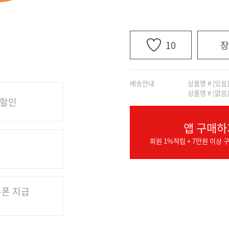
10
장
배송안내
상품명 # [있음
상품명 # [없음
 할인
앱 구매하
회원 1%적립 + 7만원 이상 구
쿠폰 지급