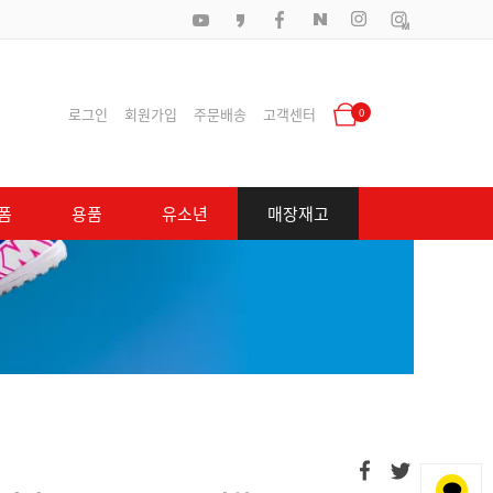
로그인
회원가입
주문배송
고객센터
0
폼
용품
유소년
매장재고