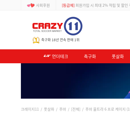
사회후원
[등급제]
회원가입 시 최대 2% 적립 및 할인
-->
축구화 18년 연속 판매 1위
언더테크
축구화
풋살화
크레이지11
/
풋살화
/
푸마
/
[전체]
/ 푸마 울트라 6 프로 케이지 (10