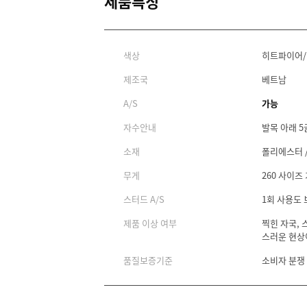
제품특징
색상
히트파이어
제조국
베트남
A/S
가능
자수안내
발목 아래 5
소재
폴리에스터 /
무게
260 사이즈 
스터드 A/S
1회 사용도
제품 이상 여부
찍힌 자국, 
스러운 현상
품질보증기준
소비자 분쟁