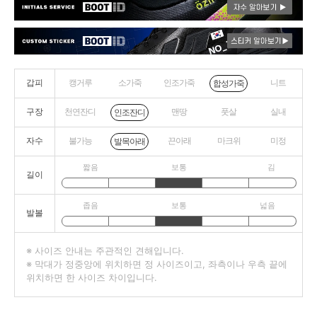
갑피
캥거루
소가죽
인조가죽
니트
합성가죽
구장
천연잔디
맨땅
풋살
실내
인조잔디
자수
불가능
끈아래
마크위
미정
발목아래
짧음
보통
김
길이
좁음
보통
넓음
발볼
※ 사이즈 안내는 주관적인 견해입니다.
※ 막대가 정중앙에 위치하면 정 사이즈이고, 좌측이나 우측 끝에
위치하면 한 사이즈 차이입니다.