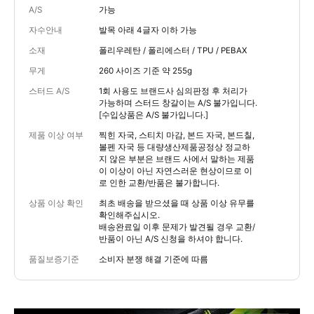
A/S
가능
자수안내
발목 아래 4글자 이하 가능
소재
폴리우레탄 / 폴리에스터 / TPU / PEBAX
무게
260 사이즈 기준 약 255g
스터드 A/S
1회 사용도 브랜드사 심의판정 후 처리가
가능하며 스터드 창갈이는 A/S 불가입니다.
[수입상품은 A/S 불가입니다.]
제품 이상 여부
찍힌 자국, 스티치 마감, 본드 자국, 본드칠,
볼펜 자국 등 대량생산제품공정상 정교하
지 않은 부분은 브랜드 사에서 말하는 제품
이 이상이 아닌 자연스러운 현상이므로 이
로 인한 교환/반품은 불가합니다.
상품 이상 확인
최초 배송을 받으셨을 때 상품 이상 유무를
확인해주십시오.
배송완료일 이후 문제가 발견될 경우 교환/
반품이 아닌 A/S 신청을 하셔야 합니다.
품질보증기준
소비자 분쟁 해결 기준에 따름