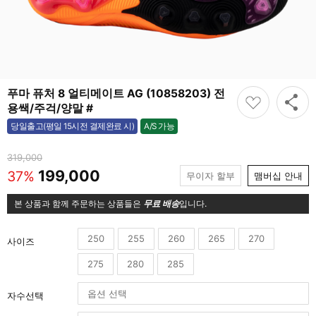
푸마 퓨처 8 얼티메이트 AG (10858203) 전
용쌕/주걱/양말 #
A/S 가능
당일출고(평일 15시전 결제완료 시)
가능
319,000
199,000
37%
무이자 할부
맴버십 안내
본 상품과 함께 주문하는 상품들은
무료 배송
입니다.
250
255
260
265
270
사이즈
275
280
285
자수선택