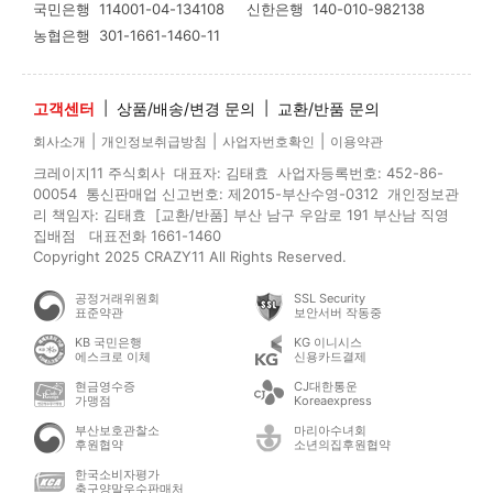
국민은행
114001-04-134108
신한은행
140-010-982138
농협은행
301-1661-1460-11
고객센터
|
상품/배송/변경 문의
|
교환/반품 문의
|
|
|
회사소개
개인정보취급방침
사업자번호확인
이용약관
크레이지11 주식회사 대표자: 김태효 사업자등록번호: 452-86-
00054 통신판매업 신고번호: 제2015-부산수영-0312 개인정보관
리 책임자: 김태효 [교환/반품] 부산 남구 우암로 191 부산남 직영
집배점 대표전화 1661-1460
Copyright 2025 CRAZY11 All Rights Reserved.
공정거래위원회
SSL Security
표준약관
보안서버 작동중
KB 국민은행
KG 이니시스
에스크로 이체
신용카드결제
현금영수증
CJ대한통운
가맹점
Koreaexpress
부산보호관찰소
마리아수녀회
후원협약
소년의집후원협약
한국소비자평가
축구양말우수판매처