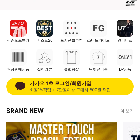
UP TO
G
F
UT
시즌오프특가
베스트20
포지션별추천
스터드가이드
언더테크
ONLY 1
매장판매상품
실착리뷰
클럽팀샵
단체유니폼
DP상품
카카오 1초 로그인/회원가입
회원1%적립 + 7만원이상 구매시 500원 적립
BRAND NEW
더 보기