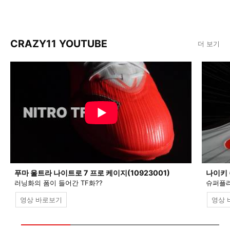
CRAZY11 YOUTUBE
더 보기
푸마 울트라 나이트로 7 프로 케이지(10923001)
나이키 
러닝화의 폼이 들어간 TF화??
슈퍼플라
영상 바로보기
영상 