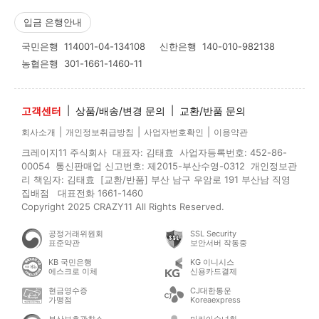
입금 은행안내
국민은행
114001-04-134108
신한은행
140-010-982138
농협은행
301-1661-1460-11
고객센터
|
상품/배송/변경 문의
|
교환/반품 문의
|
|
|
회사소개
개인정보취급방침
사업자번호확인
이용약관
크레이지11 주식회사 대표자: 김태효 사업자등록번호: 452-86-
00054 통신판매업 신고번호: 제2015-부산수영-0312 개인정보관
리 책임자: 김태효 [교환/반품] 부산 남구 우암로 191 부산남 직영
집배점 대표전화 1661-1460
Copyright 2025 CRAZY11 All Rights Reserved.
공정거래위원회
SSL Security
표준약관
보안서버 작동중
KB 국민은행
KG 이니시스
에스크로 이체
신용카드결제
현금영수증
CJ대한통운
가맹점
Koreaexpress