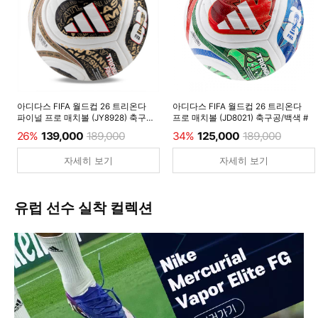
아디다스 FIFA 월드컵 26 트리온다
아디다스 FIFA 월드컵 26 트리온다
파이널 프로 매치볼 (JY8928) 축구공/
프로 매치볼 (JD8021) 축구공/백색 #
백색 #
26%
139,000
189,000
34%
125,000
189,000
자세히 보기
자세히 보기
유럽 선수 실착 컬렉션