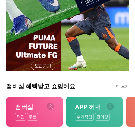
맴버십 혜택받고 쇼핑해요
더 보기
맴버십
APP 혜택
적립
쿠폰
추가적립
편의성