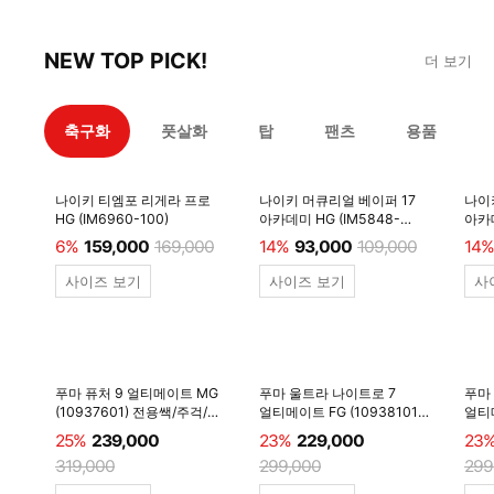
NEW TOP PICK!
더 보기
축구화
풋살화
탑
팬츠
용품
나이키 티엠포 리게라 프로
나이키 머큐리얼 베이퍼 17
나이
HG (IM6960-100)
아카데미 HG (IM5848-
아카데
600)
6%
159,000
169,000
14%
93,000
109,000
14%
사이즈 보기
사이즈 보기
사
푸마 퓨처 9 얼티메이트 MG
푸마 울트라 나이트로 7
푸마
(10937601) 전용쌕/주걱/
얼티메이트 FG (10938101)
얼티메
양말 #
전용쌕/주걱/양말 #
전용
25%
239,000
23%
229,000
23
319,000
299,000
299