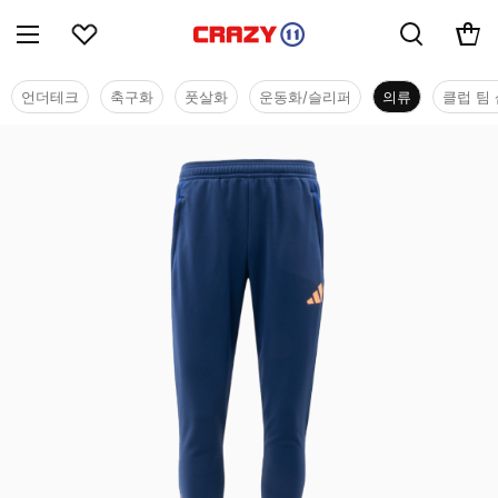
언더테크
축구화
풋살화
운동화/슬리퍼
의류
클럽 팀 
의류