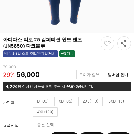
아디다스 티로 25 컴페티션 윈드 팬츠
(JN5850) 다크블루
A/S 가능
배송 2-3일 소요(주말/공휴일 제외)
가능
79,000
56,000
29%
무이자 할부
맴버십 안내
4,000
원 이상인 상품을 함께 주문 시
무료 배송
입니다.
L(100)
XL(105)
2XL(110)
3XL(115)
사이즈
4XL(120)
용품선택