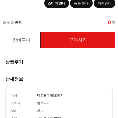
스티커 안내
용품 안내
자수안내
0
총 상품 금액
원
구매하기
장바구니
상품후기
상세정보
색상
다크블루/빔오렌지
제조국
캄보디아
A/S
가능