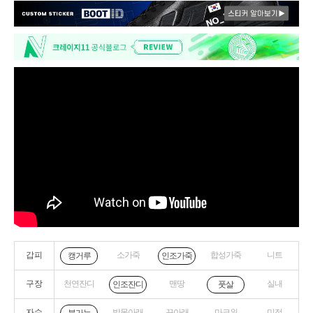
갑피
소가죽
합성가죽
니트
캥거루
인조가죽
구장
천연잔디
맨땅
실내
인조잔디
풋살
자수
발목아래
끈아래
마크위
미정