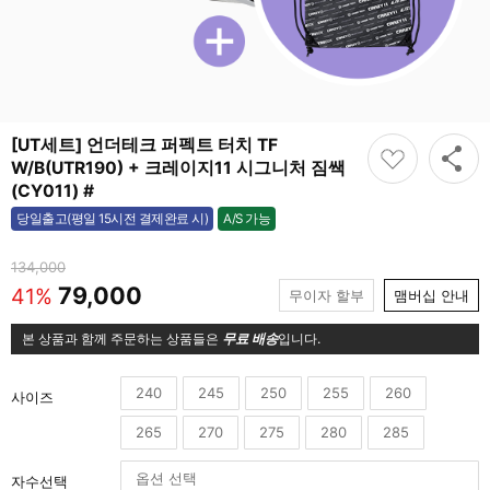
[UT세트] 언더테크 퍼펙트 터치 TF
W/B(UTR190) + 크레이지11 시그니처 짐쌕
(CY011) #
A/S 가능
당일출고(평일 15시전 결제완료 시)
가능
134,000
79,000
41%
무이자 할부
맴버십 안내
본 상품과 함께 주문하는 상품들은
무료 배송
입니다.
240
245
250
255
260
사이즈
265
270
275
280
285
자수선택