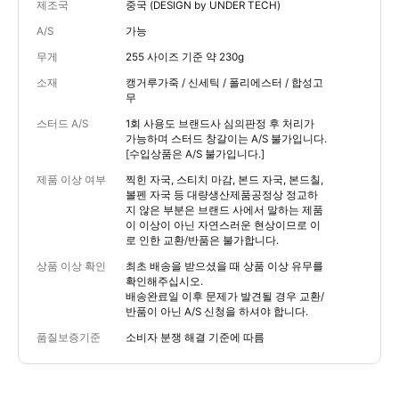
제조국
중국 (DESIGN by UNDER TECH)
A/S
가능
무게
255 사이즈 기준 약 230g
소재
캥거루가죽 / 신세틱 / 폴리에스터 / 합성고
무
스터드 A/S
1회 사용도 브랜드사 심의판정 후 처리가
가능하며 스터드 창갈이는 A/S 불가입니다.
[수입상품은 A/S 불가입니다.]
제품 이상 여부
찍힌 자국, 스티치 마감, 본드 자국, 본드칠,
볼펜 자국 등 대량생산제품공정상 정교하
지 않은 부분은 브랜드 사에서 말하는 제품
이 이상이 아닌 자연스러운 현상이므로 이
로 인한 교환/반품은 불가합니다.
상품 이상 확인
최초 배송을 받으셨을 때 상품 이상 유무를
확인해주십시오.
배송완료일 이후 문제가 발견될 경우 교환/
반품이 아닌 A/S 신청을 하셔야 합니다.
품질보증기준
소비자 분쟁 해결 기준에 따름