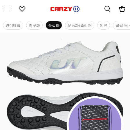
언더테크
축구화
풋살화
운동화/슬리퍼
의류
클럽 팀 
풋살화