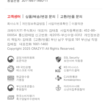
농협은행
301-1661-1460-11
고객센터
|
상품/배송/변경 문의
|
교환/반품 문의
|
|
|
회사소개
개인정보취급방침
사업자번호확인
이용약관
크레이지11 주식회사 대표자: 김태효 사업자등록번호: 452-86-
00054 통신판매업 신고번호: 제2015-부산수영-0312 개인정보관
리 책임자: 김태효 [교환/반품] 부산 남구 우암로 191 부산남 직영
집배점 대표전화 1661-1460
Copyright 2025 CRAZY11 All Rights Reserved.
공정거래위원회
SSL Security
표준약관
보안서버 작동중
KB 국민은행
KG 이니시스
에스크로 이체
신용카드결제
현금영수증
CJ대한통운
가맹점
Koreaexpress
부산보호관찰소
마리아수녀회
후원협약
소년의집후원협약
한국소비자평가
축구양말우수판매처