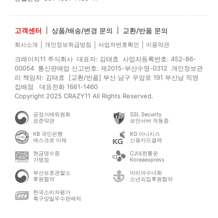
고객센터
|
상품/배송/변경 문의
|
교환/반품 문의
|
|
|
회사소개
개인정보취급방침
사업자번호확인
이용약관
크레이지11 주식회사 대표자: 김태효 사업자등록번호: 452-86-
00054 통신판매업 신고번호: 제2015-부산수영-0312 개인정보관
리 책임자: 김태효 [교환/반품] 부산 남구 우암로 191 부산남 직영
집배점 대표전화 1661-1460
Copyright 2025 CRAZY11 All Rights Reserved.
공정거래위원회
SSL Security
표준약관
보안서버 작동중
KB 국민은행
KG 이니시스
에스크로 이체
신용카드결제
현금영수증
CJ대한통운
가맹점
Koreaexpress
부산보호관찰소
마리아수녀회
후원협약
소년의집후원협약
한국소비자평가
축구양말우수판매처