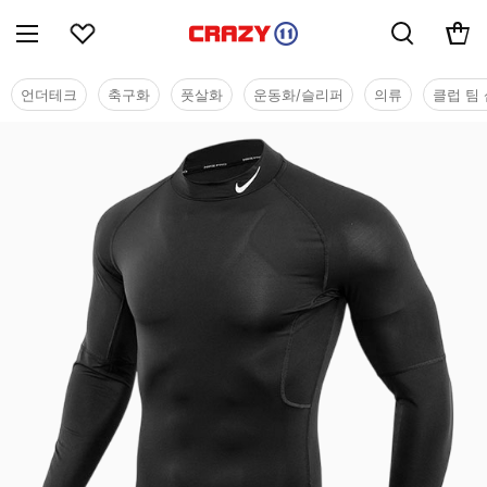
언더테크
축구화
풋살화
운동화/슬리퍼
의류
클럽 팀 
브랜드