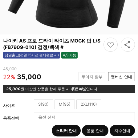
나이키 AS 프로 드라이 타이츠 MOCK 탑 L/S
(FB7909-010) 검정/백색 #
A/S 가능
당일출고(평일 15시전 결제완료 시)
가능
45,000
35,000
22%
무이자 할부
맴버십 안내
25,000
원 이상인 상품을 함께 주문 시
무료 배송
입니다.
S(90)
M(95)
2XL(110)
사이즈
용품선택
스티커 안내
용품 안내
자수안내