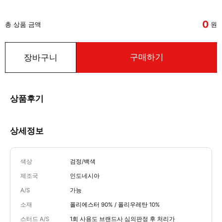
0
총 상품 금액
원
구매하기
장바구니
상품후기
상세정보
색상
검정/백색
제조국
인도네시아
A/S
가능
소재
폴리에스터 90% / 폴리우레탄 10%
스터드 A/S
1회 사용도 브랜드사 심의판정 후 처리가