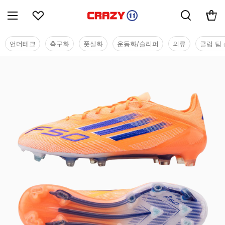
언더테크
축구화
풋살화
운동화/슬리퍼
의류
클럽 팀 
시즌오프 세일 - 축구화