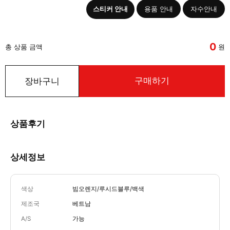
스티커 안내
용품 안내
자수안내
0
총 상품 금액
원
구매하기
장바구니
상품후기
상세정보
색상
빔오렌지/루시드블루/백색
제조국
베트남
A/S
가능