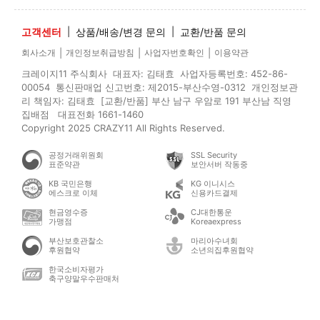
고객센터
|
상품/배송/변경 문의
|
교환/반품 문의
|
|
|
회사소개
개인정보취급방침
사업자번호확인
이용약관
크레이지11 주식회사 대표자: 김태효 사업자등록번호: 452-86-
00054 통신판매업 신고번호: 제2015-부산수영-0312 개인정보관
리 책임자: 김태효 [교환/반품] 부산 남구 우암로 191 부산남 직영
집배점 대표전화 1661-1460
Copyright 2025 CRAZY11 All Rights Reserved.
공정거래위원회
SSL Security
표준약관
보안서버 작동중
KB 국민은행
KG 이니시스
에스크로 이체
신용카드결제
현금영수증
CJ대한통운
가맹점
Koreaexpress
부산보호관찰소
마리아수녀회
후원협약
소년의집후원협약
한국소비자평가
축구양말우수판매처