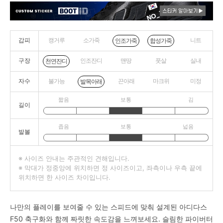
갑피
캥거루
소가죽
니트
인조가죽
합성가죽
구장
인조잔디
맨땅
풋살
실내
천연잔디
자수
불가능
끈아래
마크위
미정
발목아래
짧음
보통
김
길이
좁음
보통
넓음
발볼
※ 사이즈 안내는 주관적인 견해입니다.
※ 막대가 정중앙에 위치하면 정 사이즈이고, 좌측이나 우측 끝에
위치하면 한 사이즈 차이입니다.
나만의 플레이를 보여줄 수 있는 스피드에 맞춰 설계된 아디다스
F50 축구화와 함께 짜릿한 속도감을 느껴보세요. 슬림한 파이버터