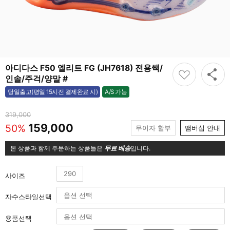
아디다스 F50 엘리트 FG (JH7618) 전용쌕/
인솔/주걱/양말 #
A/S 가능
당일출고(평일 15시전 결제완료 시)
가능
319,000
159,000
50%
무이자 할부
맴버십 안내
본 상품과 함께 주문하는 상품들은
무료 배송
입니다.
290
사이즈
자수스타일선택
용품선택