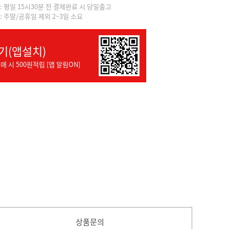
]: 평일 15시30분 전 결제완료 시 당일출고
]: 주말/공휴일 제외 2~3일 소요
기(앱설치)
매 시 500원적립 [앱 알림ON]
상품문의