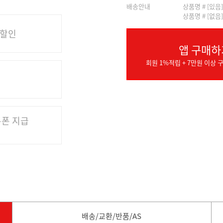
배송안내
상품명 # [있음
상품명 # [없음
 할인
앱 구매하
회원 1%적립 + 7만원 이상 구
쿠폰 지급
배송/교환/반품/AS