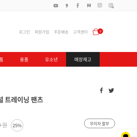
로그인
회원가입
주문배송
고객센터
0
폼
용품
유소년
매장재고
 트레이닝 팬츠
무이자 할부
0 원
25%