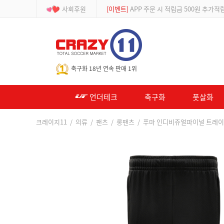
사회후원
[등급제]
회원가입 시 최대 2% 적립 및 할인
-->
축구화 18년 연속 판매 1위
언더테크
축구화
풋살화
크레이지11
/
의류
/
팬츠
/
롱팬츠
/ 푸마 인디비쥬얼파이널 트레이닝 팬