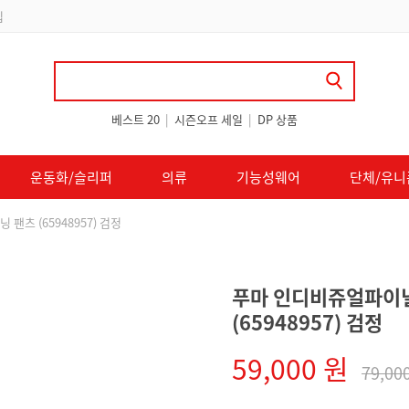
 쿠폰 지급
베스트 20
|
시즌오프 세일
|
DP 상품
운동화/슬리퍼
의류
기능성웨어
단체/유니
츠 (65948957) 검정
푸마 인디비쥬얼파이널
(65948957) 검정
59,000 원
79,00