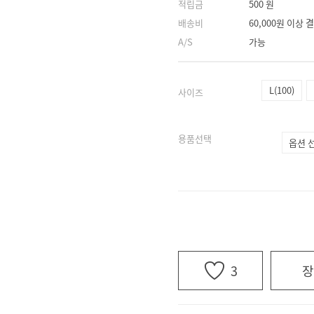
적립금
500 원
배송비
60,000원 이상
A/S
가능
L(100)
사이즈
용품선택
3
장