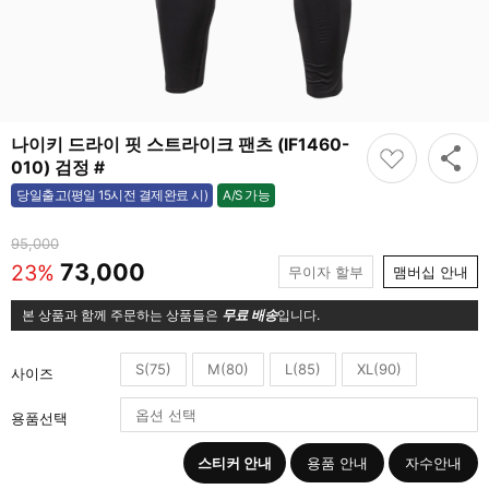
나이키 드라이 핏 스트라이크 팬츠 (IF1460-
010) 검정 #
A/S 가능
당일출고(평일 15시전 결제완료 시)
가능
95,000
73,000
23%
무이자 할부
맴버십 안내
본 상품과 함께 주문하는 상품들은
무료 배송
입니다.
S(75)
M(80)
L(85)
XL(90)
사이즈
용품선택
스티커 안내
용품 안내
자수안내