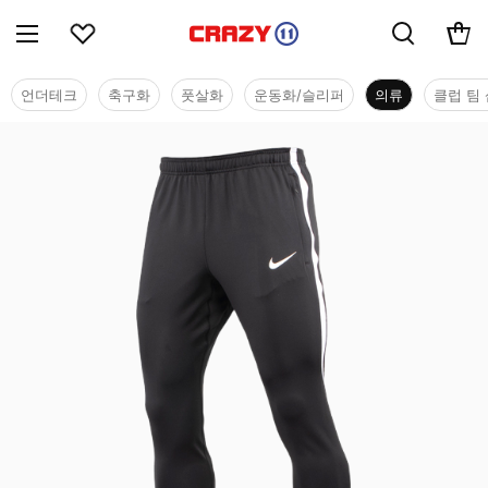
언더테크
축구화
풋살화
운동화/슬리퍼
의류
클럽 팀 
의류