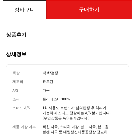
구매하기
장바구니
상품후기
상세정보
색상
백색/검정
제조국
요르단
A/S
가능
소재
폴리에스터 100%
스터드 A/S
1회 사용도 브랜드사 심의판정 후 처리가
가능하며 스터드 창갈이는 A/S 불가입니다.
[수입상품은 A/S 불가입니다.]
제품 이상 여부
찍힌 자국, 스티치 마감, 본드 자국, 본드칠,
볼펜 자국 등 대량생산제품공정상 정교하