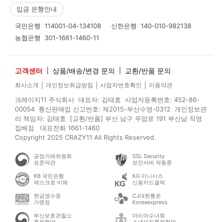
입금 은행안내
국민은행
114001-04-134108
신한은행
140-010-982138
농협은행
301-1661-1460-11
고객센터
|
상품/배송/변경 문의
|
교환/반품 문의
|
|
|
회사소개
개인정보취급방침
사업자번호확인
이용약관
크레이지11 주식회사 대표자: 김태효 사업자등록번호: 452-86-
00054 통신판매업 신고번호: 제2015-부산수영-0312 개인정보관
리 책임자: 김태효 [교환/반품] 부산 남구 우암로 191 부산남 직영
집배점 대표전화 1661-1460
Copyright 2025 CRAZY11 All Rights Reserved.
공정거래위원회
SSL Security
표준약관
보안서버 작동중
KB 국민은행
KG 이니시스
에스크로 이체
신용카드결제
현금영수증
CJ대한통운
가맹점
Koreaexpress
부산보호관찰소
마리아수녀회
후원협약
소년의집후원협약