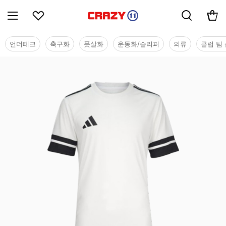
언더테크
축구화
풋살화
운동화/슬리퍼
의류
클럽 팀 
유소년