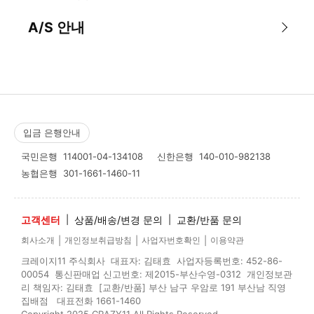
A/S 안내
입금 은행안내
국민은행
114001-04-134108
신한은행
140-010-982138
농협은행
301-1661-1460-11
고객센터
|
상품/배송/변경 문의
|
교환/반품 문의
|
|
|
회사소개
개인정보취급방침
사업자번호확인
이용약관
크레이지11 주식회사 대표자: 김태효 사업자등록번호: 452-86-
00054 통신판매업 신고번호: 제2015-부산수영-0312 개인정보관
리 책임자: 김태효 [교환/반품] 부산 남구 우암로 191 부산남 직영
집배점 대표전화 1661-1460
Copyright 2025 CRAZY11 All Rights Reserved.