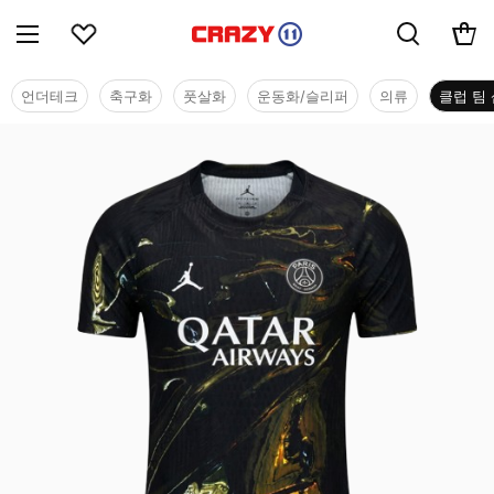
언더테크
축구화
풋살화
운동화/슬리퍼
의류
클럽 팀 
클럽 팀 샵