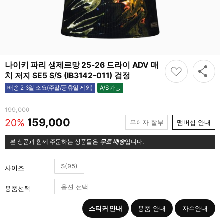
나이키 파리 생제르망 25-26 드라이 ADV 매
치 저지 SE5 S/S (IB3142-011) 검정
A/S 가능
배송 2-3일 소요(주말/공휴일 제외)
가능
199,000
159,000
20%
무이자 할부
맴버십 안내
본 상품과 함께 주문하는 상품들은
무료 배송
입니다.
S(95)
사이즈
용품선택
스티커 안내
용품 안내
자수안내