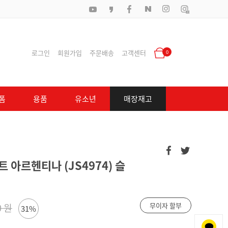
로그인
회원가입
주문배송
고객센터
0
폼
용품
유소년
매장재고
 아르헨티나 (JS4974) 슬
무이자 할부
0 원
31%