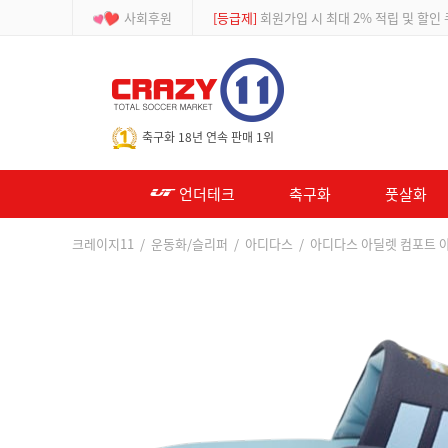
사회후원
[등급제]
회원가입 시 최대 2% 적립 및 할인
-->
축구화 18년 연속 판매 1위
언더테크
축구화
풋살화
크레이지11
/
운동화/슬리퍼
/
아디다스
/ 아디다스 아딜렛 컴포트 아르