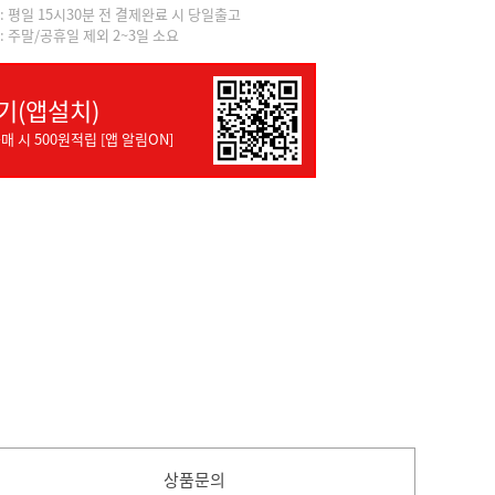
]: 평일 15시30분 전 결제완료 시 당일출고
]: 주말/공휴일 제외 2~3일 소요
기(앱설치)
매 시 500원적립 [앱 알림ON]
상품문의