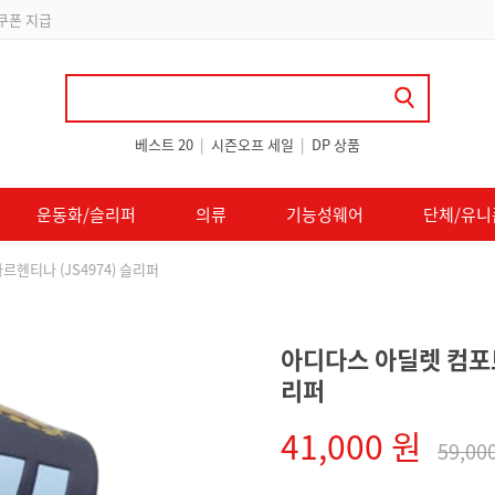
 쿠폰 지급
베스트 20
|
시즌오프 세일
|
DP 상품
운동화/슬리퍼
의류
기능성웨어
단체/유니
헨티나 (JS4974) 슬리퍼
아디다스 아딜렛 컴포트
리퍼
41,000 원
59,00