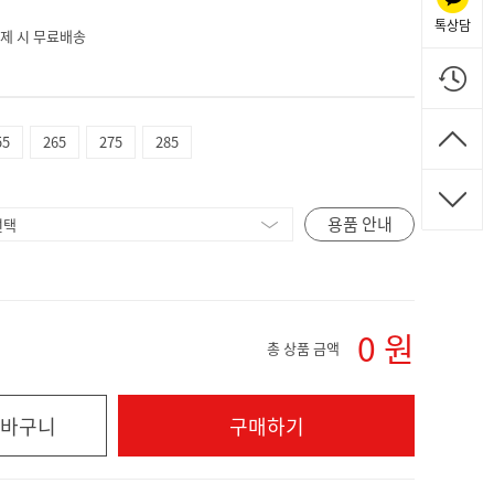
톡상담
 결제 시 무료배송
55
265
275
285
용품 안내
0
원
총 상품 금액
바구니
구매하기