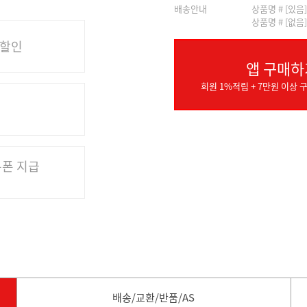
배송안내
상품명 # [있음
상품명 # [없음
 할인
앱 구매하
회원 1%적립 + 7만원 이상 구
쿠폰 지급
배송/교환/반품/AS