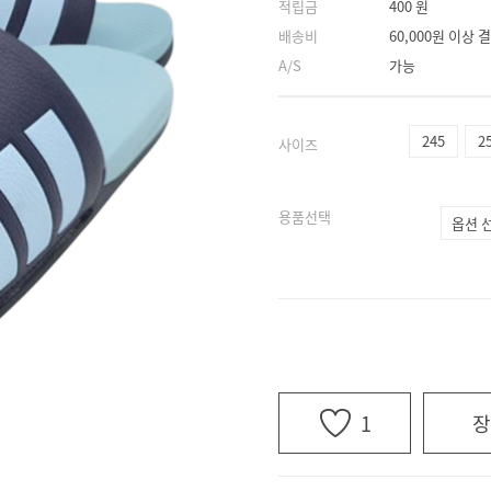
적립금
400 원
배송비
60,000원 이상
A/S
가능
245
2
사이즈
용품선택
1
장