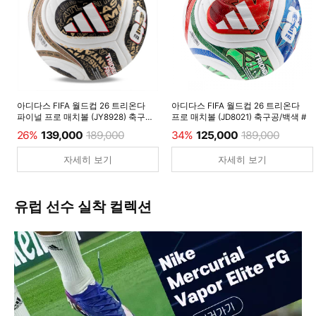
아디다스 FIFA 월드컵 26 트리온다
아디다스 FIFA 월드컵 26 트리온다
파이널 프로 매치볼 (JY8928) 축구공/
프로 매치볼 (JD8021) 축구공/백색 #
백색 #
26%
139,000
189,000
34%
125,000
189,000
자세히 보기
자세히 보기
유럽 선수 실착 컬렉션