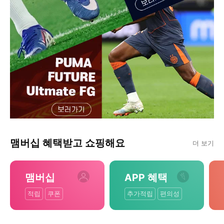
맴버십 혜택받고 쇼핑해요
더 보기
맴버십
APP 혜택
적립
쿠폰
추가적립
편의성