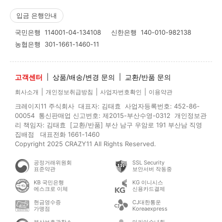
입금 은행안내
국민은행
114001-04-134108
신한은행
140-010-982138
농협은행
301-1661-1460-11
고객센터
|
상품/배송/변경 문의
|
교환/반품 문의
|
|
|
회사소개
개인정보취급방침
사업자번호확인
이용약관
크레이지11 주식회사 대표자: 김태효 사업자등록번호: 452-86-
00054 통신판매업 신고번호: 제2015-부산수영-0312 개인정보관
리 책임자: 김태효 [교환/반품] 부산 남구 우암로 191 부산남 직영
집배점 대표전화 1661-1460
Copyright 2025 CRAZY11 All Rights Reserved.
공정거래위원회
SSL Security
표준약관
보안서버 작동중
KB 국민은행
KG 이니시스
에스크로 이체
신용카드결제
현금영수증
CJ대한통운
가맹점
Koreaexpress