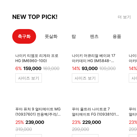
NEW TOP PICK!
더 보기
축구화
풋살화
탑
팬츠
용품
나이키 티엠포 리게라 프로
나이키 머큐리얼 베이퍼 17
나이
HG (IM6960-100)
아카데미 HG (IM5848-
아카데
600)
6%
159,000
169,000
14%
93,000
109,000
14%
사이즈 보기
사이즈 보기
사
푸마 퓨처 9 얼티메이트 MG
푸마 울트라 나이트로 7
푸마
(10937601) 전용쌕/주걱/
얼티메이트 FG (10938101)
얼티메
양말 #
전용쌕/주걱/양말 #
전용
25%
239,000
23%
229,000
23
319,000
299,000
299