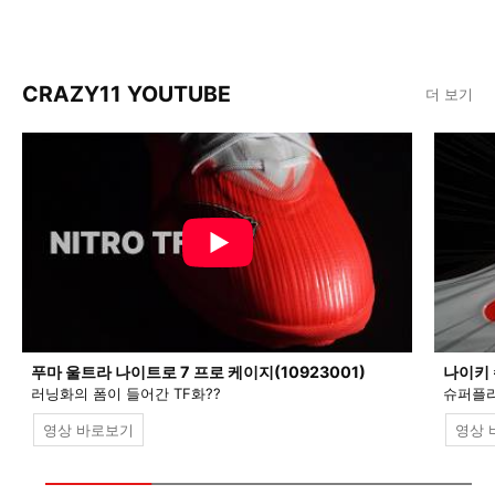
CRAZY11 YOUTUBE
더 보기
푸마 울트라 나이트로 7 프로 케이지(10923001)
나이키 
러닝화의 폼이 들어간 TF화??
슈퍼플라
영상 바로보기
영상 