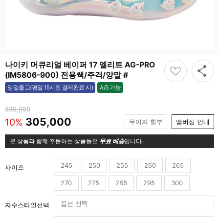
나이키 머큐리얼 베이퍼 17 엘리트 AG-PRO
(IM5806-900) 전용쌕/주걱/양말 #
A/S 가능
당일출고(평일 15시전 결제완료 시)
가능
339,000
305,000
10%
무이자 할부
맴버십 안내
본 상품과 함께 주문하는 상품들은
무료 배송
입니다.
245
250
255
260
265
사이즈
270
275
285
295
300
자수스타일선택