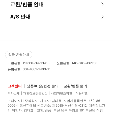
교환/반품 안내
A/S 안내
입금 은행안내
국민은행
114001-04-134108
신한은행
140-010-982138
농협은행
301-1661-1460-11
고객센터
|
상품/배송/변경 문의
|
교환/반품 문의
|
|
|
회사소개
개인정보취급방침
사업자번호확인
이용약관
크레이지11 주식회사 대표자: 김태효 사업자등록번호: 452-86-
00054 통신판매업 신고번호: 제2015-부산수영-0312 개인정보관
리 책임자: 김태효 [교환/반품] 부산 남구 우암로 191 부산남 직영