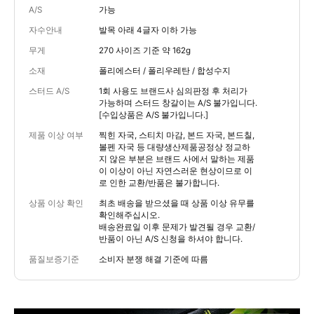
A/S
가능
자수안내
발목 아래 4글자 이하 가능
무게
270 사이즈 기준 약 162g
소재
폴리에스터 / 폴리우레탄 / 합성수지
스터드 A/S
1회 사용도 브랜드사 심의판정 후 처리가
가능하며 스터드 창갈이는 A/S 불가입니다.
[수입상품은 A/S 불가입니다.]
제품 이상 여부
찍힌 자국, 스티치 마감, 본드 자국, 본드칠,
볼펜 자국 등 대량생산제품공정상 정교하
지 않은 부분은 브랜드 사에서 말하는 제품
이 이상이 아닌 자연스러운 현상이므로 이
로 인한 교환/반품은 불가합니다.
상품 이상 확인
최초 배송을 받으셨을 때 상품 이상 유무를
확인해주십시오.
배송완료일 이후 문제가 발견될 경우 교환/
반품이 아닌 A/S 신청을 하셔야 합니다.
품질보증기준
소비자 분쟁 해결 기준에 따름