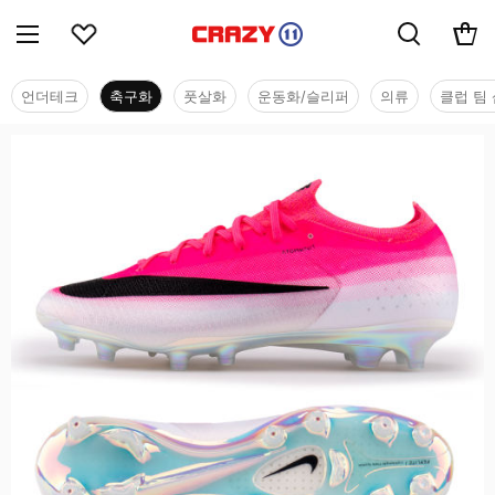
언더테크
축구화
풋살화
운동화/슬리퍼
의류
클럽 팀 
축구화