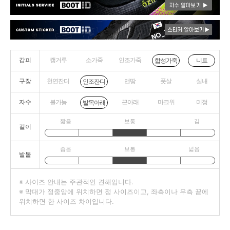
갑피
캥거루
소가죽
인조가죽
니트
합성가죽
구장
천연잔디
맨땅
풋살
실내
인조잔디
자수
불가능
끈아래
마크위
미정
발목아래
짧음
보통
김
길이
좁음
보통
넓음
발볼
※ 사이즈 안내는 주관적인 견해입니다.
※ 막대가 정중앙에 위치하면 정 사이즈이고, 좌측이나 우측 끝에
위치하면 한 사이즈 차이입니다.