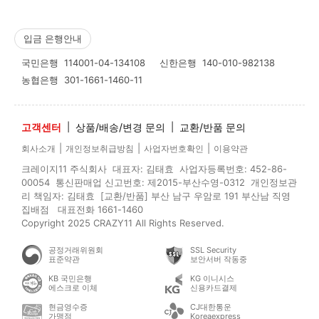
입금 은행안내
국민은행
114001-04-134108
신한은행
140-010-982138
농협은행
301-1661-1460-11
고객센터
|
상품/배송/변경 문의
|
교환/반품 문의
|
|
|
회사소개
개인정보취급방침
사업자번호확인
이용약관
크레이지11 주식회사 대표자: 김태효 사업자등록번호: 452-86-
00054 통신판매업 신고번호: 제2015-부산수영-0312 개인정보관
리 책임자: 김태효 [교환/반품] 부산 남구 우암로 191 부산남 직영
집배점 대표전화 1661-1460
Copyright 2025 CRAZY11 All Rights Reserved.
공정거래위원회
SSL Security
표준약관
보안서버 작동중
KB 국민은행
KG 이니시스
에스크로 이체
신용카드결제
현금영수증
CJ대한통운
가맹점
Koreaexpress