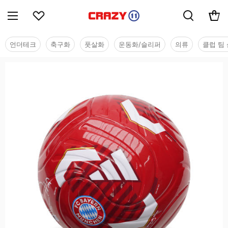
언더테크
축구화
풋살화
운동화/슬리퍼
의류
클럽 팀 
용품