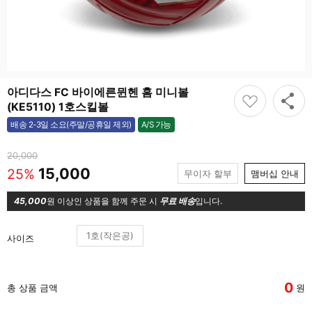
아디다스 FC 바이에른뮌헨 홈 미니볼
(KE5110) 1호스킬볼
A/S 가능
배송 2-3일 소요(주말/공휴일 제외)
가능
20,000
15,000
25%
무이자 할부
맴버십 안내
45,000
원 이상인 상품을 함께 주문 시
무료 배송
입니다.
1호(작은공)
사이즈
0
총 상품 금액
원