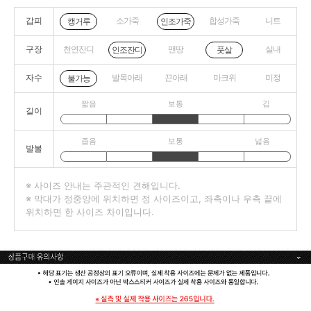
갑피
소가죽
합성가죽
니트
캥거루
인조가죽
구장
천연잔디
맨땅
실내
인조잔디
풋살
자수
발목아래
끈아래
마크위
미정
불가능
짧음
보통
김
길이
좁음
보통
넓음
발볼
※ 사이즈 안내는 주관적인 견해입니다.
※ 막대가 정중앙에 위치하면 정 사이즈이고, 좌측이나 우측 끝에
위치하면 한 사이즈 차이입니다.