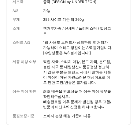
제조국
중국 (DESIGN by UNDER TECH)
A/S
가능
무게
255 사이즈 기준 약 260g
소재
캥거루가죽 / 신세틱 / 폴리에스터 / 합성고
무
스터드 A/S
1회 사용도 브랜드사 심의판정 후 처리가
가능하며 스터드 창갈이는 A/S 불가입니다.
[수입상품은 A/S 불가입니다.]
제품 이상 여부
찍힌 자국, 스티치 마감, 본드 자국, 본드칠,
볼펜 자국 등 대량생산제품공정상 정교하
지 않은 부분은 브랜드 사에서 말하는 제품
이 이상이 아닌 자연스러운 현상이므로 이
로 인한 교환/반품은 불가합니다.
상품 이상 확인
최초 배송을 받으셨을 때 상품 이상 유무를
확인해주십시오.
배송완료일 이후 문제가 발견될 경우 교환/
반품이 아닌 A/S 신청을 하셔야 합니다.
품질보증기준
소비자 분쟁 해결 기준에 따름