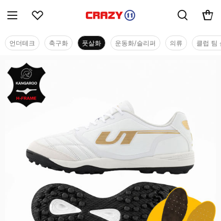
언더테크
축구화
풋살화
운동화/슬리퍼
의류
클럽 팀 
풋살화