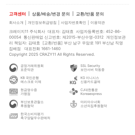
고객센터
|
상품/배송/변경 문의
|
교환/반품 문의
|
|
|
회사소개
개인정보취급방침
사업자번호확인
이용약관
크레이지11 주식회사 대표자: 김태효 사업자등록번호: 452-86-
00054 통신판매업 신고번호: 제2015-부산수영-0312 개인정보관
리 책임자: 김태효 [교환/반품] 부산 남구 우암로 191 부산남 직영
집배점 대표전화 1661-1460
Copyright 2025 CRAZY11 All Rights Reserved.
공정거래위원회
SSL Security
표준약관
보안서버 작동중
KB 국민은행
KG 이니시스
에스크로 이체
신용카드결제
현금영수증
CJ대한통운
가맹점
Koreaexpress
부산보호관찰소
마리아수녀회
후원협약
소년의집후원협약
한국소비자평가
축구양말우수판매처