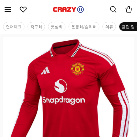
언더테크
축구화
풋살화
운동화/슬리퍼
의류
클럽 팀 
클럽 팀 샵