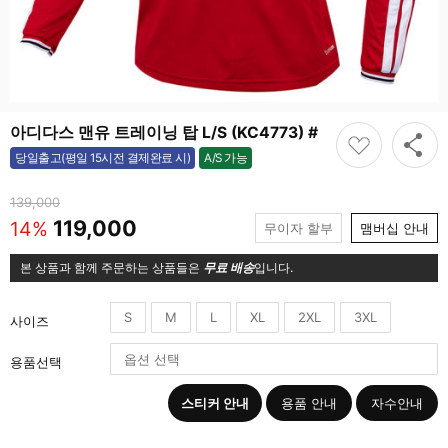
아디다스 맨유 트레이닝 탑 L/S (KC4773) #
A/S 가능
당일출고(평일 15시전 결제완료 시)
가능
139,000
119,000
14%
무이자 할부
맴버십 안내
본 상품과 함께 주문하는 상품들은
무료 배송
입니다.
S
M
L
XL
2XL
3XL
사이즈
용품선택
스티커 안내
용품 안내
자수안내