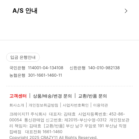
A/S 안내
입금 은행안내
국민은행
114001-04-134108
신한은행
140-010-982138
농협은행
301-1661-1460-11
고객센터
|
상품/배송/변경 문의
|
교환/반품 문의
|
|
|
회사소개
개인정보취급방침
사업자번호확인
이용약관
크레이지11 주식회사 대표자: 김태효 사업자등록번호: 452-86-
00054 통신판매업 신고번호: 제2015-부산수영-0312 개인정보관
리 책임자: 김태효 [교환/반품] 부산 남구 우암로 191 부산남 직영
집배점 대표전화 1661-1460
Copyright 2025 CRAZY11 All Rights Reserved.