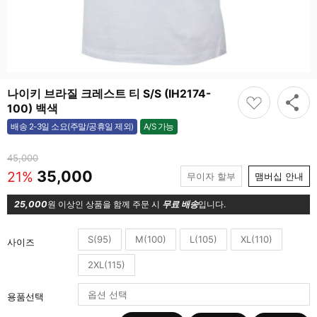
나이키 브라질 크레스트 티 S/S (IH2174-
100) 백색
A/S 가능
배송 2-3일 소요(주말/공휴일 제외)
가능
45,000
35,000
21%
무이자 할부
맴버십 안내
25,000
원 이상인 상품을 함께 주문 시
무료 배송
입니다.
S(95)
M(100)
L(105)
XL(110)
사이즈
2XL(115)
용품선택