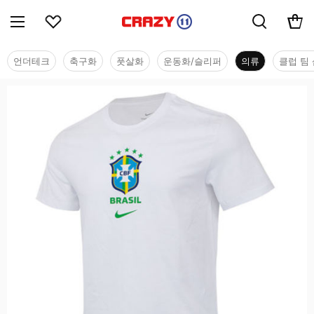
언더테크
축구화
풋살화
운동화/슬리퍼
의류
클럽 팀 
의류