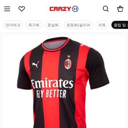
언더테크
축구화
풋살화
운동화/슬리퍼
의류
클럽 팀 
클럽 팀 샵