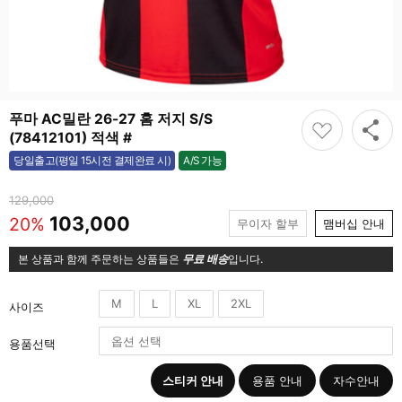
푸마 AC밀란 26-27 홈 저지 S/S
(78412101) 적색 #
A/S 가능
당일출고(평일 15시전 결제완료 시)
가능
129,000
103,000
20%
무이자 할부
맴버십 안내
본 상품과 함께 주문하는 상품들은
무료 배송
입니다.
M
L
XL
2XL
사이즈
용품선택
스티커 안내
용품 안내
자수안내