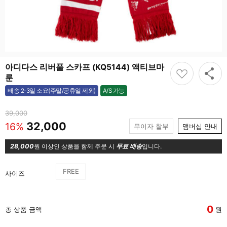
아디다스 리버풀 스카프 (KQ5144) 액티브마
룬
A/S 가능
배송 2-3일 소요(주말/공휴일 제외)
가능
39,000
32,000
16%
무이자 할부
맴버십 안내
28,000
원 이상인 상품을 함께 주문 시
무료 배송
입니다.
FREE
사이즈
0
총 상품 금액
원