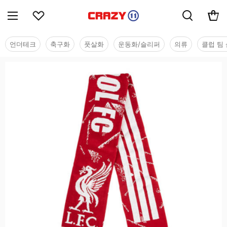
언더테크
축구화
풋살화
운동화/슬리퍼
의류
클럽 팀 
용품