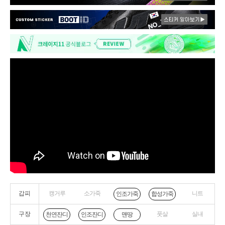
갑피
캥거루
소가죽
니트
인조가죽
합성가죽
구장
풋살
실내
천연잔디
인조잔디
맨땅