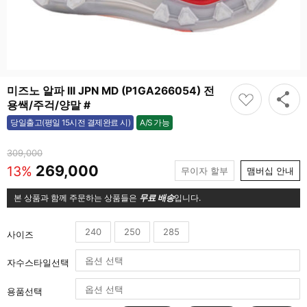
미즈노 알파 III JPN MD (P1GA266054) 전
용쌕/주걱/양말 #
A/S 가능
당일출고(평일 15시전 결제완료 시)
가능
309,000
269,000
13%
무이자 할부
맴버십 안내
본 상품과 함께 주문하는 상품들은
무료 배송
입니다.
240
250
285
사이즈
자수스타일선택
용품선택