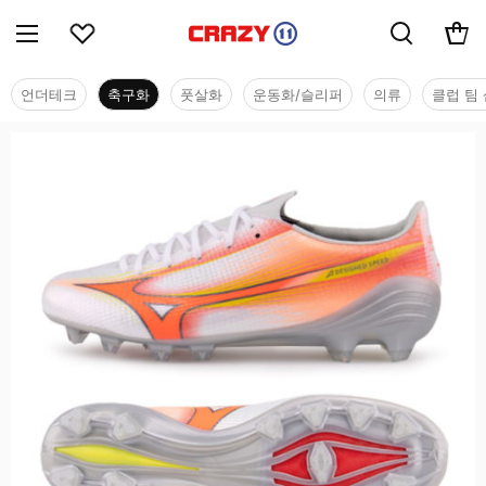
언더테크
축구화
풋살화
운동화/슬리퍼
의류
클럽 팀 
축구화