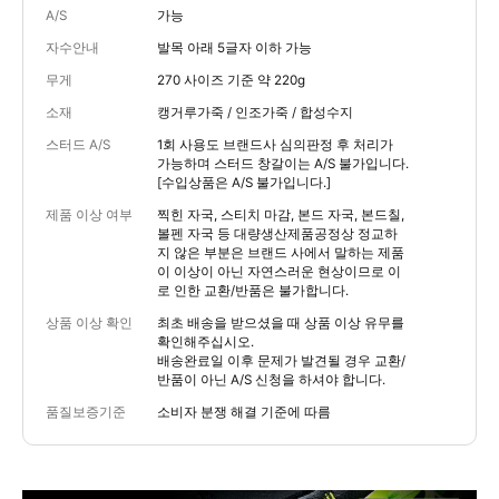
A/S
가능
자수안내
발목 아래 5글자 이하 가능
무게
270 사이즈 기준 약 220g
소재
캥거루가죽 / 인조가죽 / 합성수지
스터드 A/S
1회 사용도 브랜드사 심의판정 후 처리가
가능하며 스터드 창갈이는 A/S 불가입니다.
[수입상품은 A/S 불가입니다.]
제품 이상 여부
찍힌 자국, 스티치 마감, 본드 자국, 본드칠,
볼펜 자국 등 대량생산제품공정상 정교하
지 않은 부분은 브랜드 사에서 말하는 제품
이 이상이 아닌 자연스러운 현상이므로 이
로 인한 교환/반품은 불가합니다.
상품 이상 확인
최초 배송을 받으셨을 때 상품 이상 유무를
확인해주십시오.
배송완료일 이후 문제가 발견될 경우 교환/
반품이 아닌 A/S 신청을 하셔야 합니다.
품질보증기준
소비자 분쟁 해결 기준에 따름