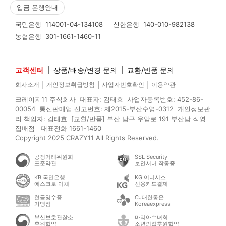
입금 은행안내
국민은행
114001-04-134108
신한은행
140-010-982138
농협은행
301-1661-1460-11
고객센터
|
상품/배송/변경 문의
|
교환/반품 문의
|
|
|
회사소개
개인정보취급방침
사업자번호확인
이용약관
크레이지11 주식회사 대표자: 김태효 사업자등록번호: 452-86-
00054 통신판매업 신고번호: 제2015-부산수영-0312 개인정보관
리 책임자: 김태효 [교환/반품] 부산 남구 우암로 191 부산남 직영
집배점 대표전화 1661-1460
Copyright 2025 CRAZY11 All Rights Reserved.
공정거래위원회
SSL Security
표준약관
보안서버 작동중
KB 국민은행
KG 이니시스
에스크로 이체
신용카드결제
현금영수증
CJ대한통운
가맹점
Koreaexpress
부산보호관찰소
마리아수녀회
후원협약
소년의집후원협약