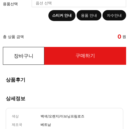
용품선택
스티커 안내
용품 안내
자수안내
0
총 상품 금액
원
구매하기
장바구니
상품후기
상세정보
색상
백색/오렌지/이브닝프림로즈
제조국
베트남