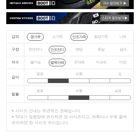
갑피
소가죽
합성가죽
니트
캥거루
인조가죽
구장
천연잔디
맨땅
풋살
실내
인조잔디
자수
불가능
끈아래
마크위
미정
발목아래
짧음
보통
김
길이
좁음
보통
넓음
발볼
※ 사이즈 안내는 주관적인 견해입니다.
※ 막대가 정중앙에 위치하면 정 사이즈이고, 좌측이나 우측 끝에
위치하면 한 사이즈 차이입니다.