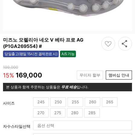
미즈노 모렐리아 네오 V 베타 프로 AG
(P1GA269554) #
A/S 가능
당일출고(평일 15시전 결제완료 시)
가능
199,000
169,000
15%
무이자 할부
맴버십 안내
본 상품과 함께 주문하는 상품들은
무료 배송
입니다.
245
250
255
260
265
사이즈
270
275
280
285
자수스타일선택