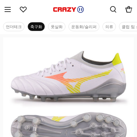
언더테크
축구화
풋살화
운동화/슬리퍼
의류
클럽 팀 
축구화