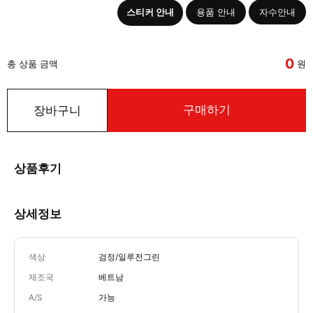
스티커 안내
용품 안내
자수안내
0
총 상품 금액
원
구매하기
장바구니
상품후기
상세정보
색상
검정/일루전그린
제조국
베트남
A/S
가능