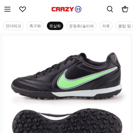
언더테크
축구화
풋살화
운동화/슬리퍼
의류
클럽 팀 
풋살화