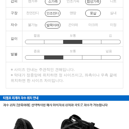
갑피
캥거루
인조가죽
니트
소가죽
합성가죽
구장
천연잔디
맨땅
실내
인조잔디
풋살
자수
불가능
끈아래
마크위
미정
발목아래
짧음
보통
김
길이
좁음
보통
넓음
발볼
※ 사이즈 안내는 주관적인 견해입니다.
※ 막대가 정중앙에 위치하면 정 사이즈이고, 좌측이나 우측 끝에
위치하면 한 사이즈 차이입니다.