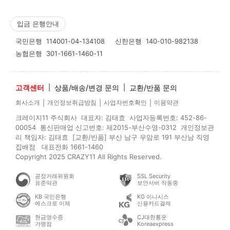
입금 은행안내
국민은행
114001-04-134108
신한은행
140-010-982138
농협은행
301-1661-1460-11
고객센터
|
상품/배송/변경 문의
|
교환/반품 문의
|
|
|
회사소개
개인정보취급방침
사업자번호확인
이용약관
크레이지11 주식회사 대표자: 김태효 사업자등록번호: 452-86-
00054 통신판매업 신고번호: 제2015-부산수영-0312 개인정보관
리 책임자: 김태효 [교환/반품] 부산 남구 우암로 191 부산남 직영
집배점 대표전화 1661-1460
Copyright 2025 CRAZY11 All Rights Reserved.
공정거래위원회
SSL Security
표준약관
보안서버 작동중
KB 국민은행
KG 이니시스
에스크로 이체
신용카드결제
현금영수증
CJ대한통운
가맹점
Koreaexpress