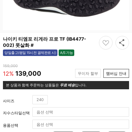
나이키 티엠포 리게라 프로 TF (IB4477-
002) 풋살화 #
A/S 가능
당일출고(평일 15시전 결제완료 시)
가능
159,000
139,000
12%
무이자 할부
맴버십 안내
본 상품과 함께 주문하는 상품들은
무료 배송
입니다.
240
사이즈
자수스타일선택
용품선택