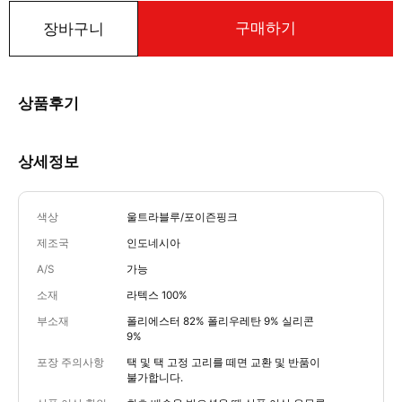
구매하기
장바구니
상품후기
상세정보
색상
울트라블루/포이즌핑크
제조국
인도네시아
A/S
가능
소재
라텍스 100%
부소재
폴리에스터 82% 폴리우레탄 9% 실리콘
9%
포장 주의사항
택 및 택 고정 고리를 떼면 교환 및 반품이
불가합니다.