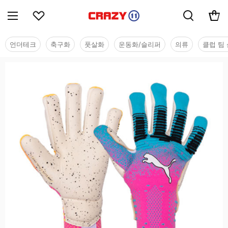
언더테크
축구화
풋살화
운동화/슬리퍼
의류
클럽 팀 
용품