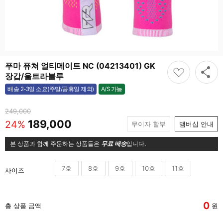
푸마 퓨쳐 얼티메이트 NC (04213401) GK
장갑/울트라블루
A/S 가능
배송 2-3일 소요(주말/공휴일 제외)
가능
249,000
189,000
24%
무이자 할부
맴버십 안내
본 상품과 함께 주문하는 상품들은
무료 배송
입니다.
7호
8호
9호
10호
11호
사이즈
0
총 상품 금액
원