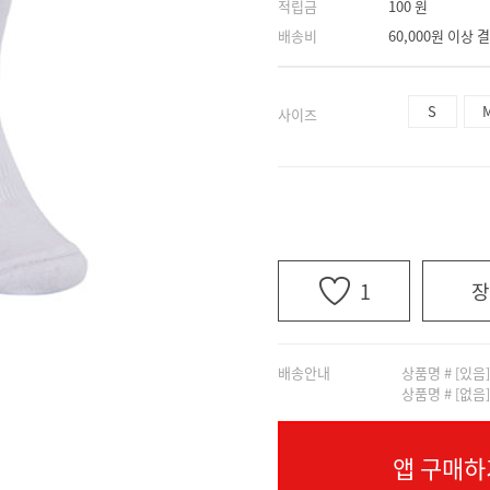
적립금
100 원
배송비
60,000원 이상
S
사이즈
1
장
배송안내
상품명 # [있음
상품명 # [없음
앱 구매하