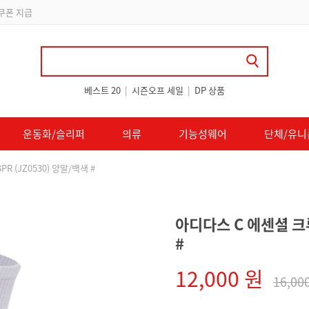
 쿠폰 지급
베스트 20
|
시즌오프 세일
|
DP 상품
운동화/슬리퍼
의류
기능성웨어
단체/유니
R (JZ0530) 양말/백색 #
아디다스 C 에센셜 크루
#
12,000 원
16,00