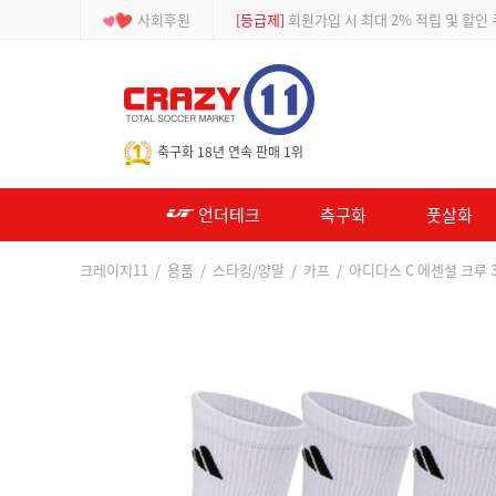
사회후원
[등급제]
회원가입 시 최대 2% 적립 및 할인
-->
축구화 18년 연속 판매 1위
언더테크
축구화
풋살화
크레이지11
/
용품
/
스타킹/양말
/
카프
/ 아디다스 C 에센셜 크루 3P