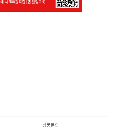
매 시 500원적립 [앱 알림ON]
상품문의