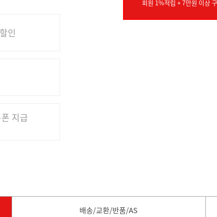
회원 1%적립 + 7만원 이상 구
 할인
쿠폰 지급
배송/교환/반품/AS