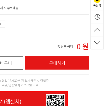
톡상담
 결제 시 무료배송
M
0
원
총 상품 금액
바구니
구매하기
]: 평일 15시30분 전 결제완료 시 당일출고
]: 주말/공휴일 제외 2~3일 소요
기(앱설치)