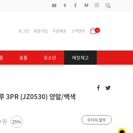
로그인
회원가입
주문배송
고객센터
0
폼
용품
유소년
매장재고
 3PR (JZ0530) 양말/백색
무이자 할부
0 원
25%