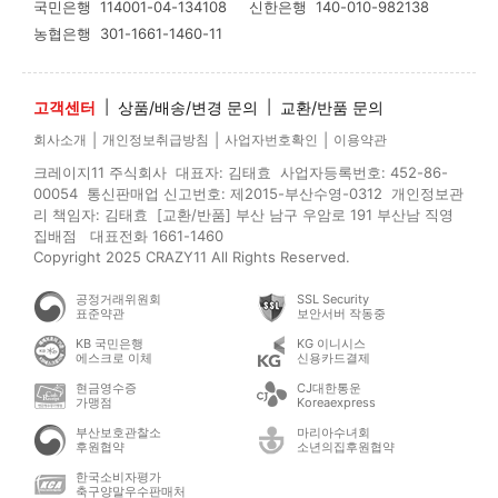
국민은행
114001-04-134108
신한은행
140-010-982138
농협은행
301-1661-1460-11
고객센터
|
상품/배송/변경 문의
|
교환/반품 문의
|
|
|
회사소개
개인정보취급방침
사업자번호확인
이용약관
크레이지11 주식회사 대표자: 김태효 사업자등록번호: 452-86-
00054 통신판매업 신고번호: 제2015-부산수영-0312 개인정보관
리 책임자: 김태효 [교환/반품] 부산 남구 우암로 191 부산남 직영
집배점 대표전화 1661-1460
Copyright 2025 CRAZY11 All Rights Reserved.
공정거래위원회
SSL Security
표준약관
보안서버 작동중
KB 국민은행
KG 이니시스
에스크로 이체
신용카드결제
현금영수증
CJ대한통운
가맹점
Koreaexpress
부산보호관찰소
마리아수녀회
후원협약
소년의집후원협약
한국소비자평가
축구양말우수판매처