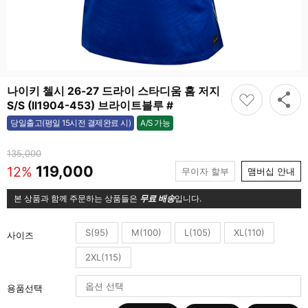
나이키 첼시 26-27 드라이 스타디움 홈 저지
S/S (II1904-453) 브라이트블루 #
A/S 가능
당일출고(평일 15시전 결제완료 시)
가능
135,000
119,000
12%
무이자 할부
맴버십 안내
본 상품과 함께 주문하는 상품들은
무료 배송
입니다.
S(95)
M(100)
L(105)
XL(110)
사이즈
2XL(115)
용품선택