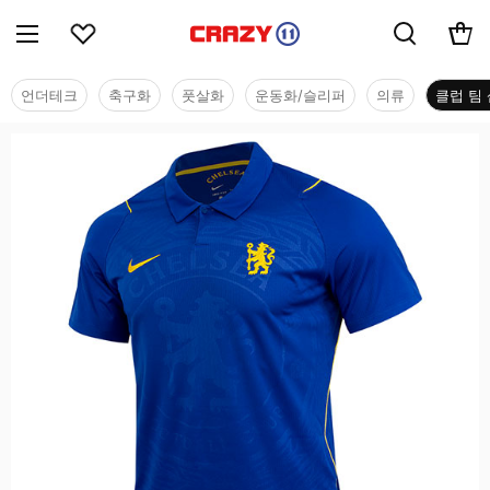
언더테크
축구화
풋살화
운동화/슬리퍼
의류
클럽 팀 
클럽 팀 샵