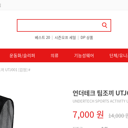
 쿠폰 지급
베스트 20
|
시즌오프 세일
|
DP 상품
운동화/슬리퍼
의류
기능성웨어
단체/유니
 UTJ001 [검정] #
언더테크 팀조끼 UTJ0
UNDERTECH SPORTS ACTIVITY 
7,000 원
14,000 