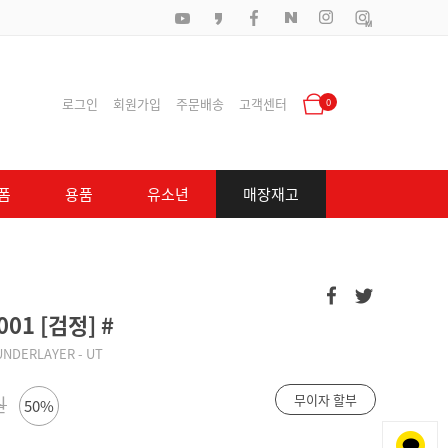
로그인
회원가입
주문배송
고객센터
0
폼
용품
유소년
매장재고
01 [검정] #
UNDERLAYER - UT
무이자 할부
원
50%