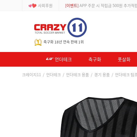
사회후원
[등급제]
회원가입 시 최대 2% 적립 및 할인
-->
축구화 18년 연속 판매 1위
언더테크
축구화
풋살화
크레이지11
/
언더테크
/
언더테크 용품
/
경기 용품
/ 언더테크 팀조끼