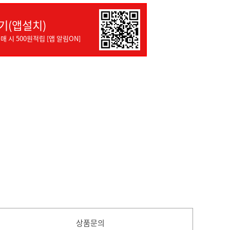
기(앱설치)
매 시 500원적립 [앱 알림ON]
상품문의