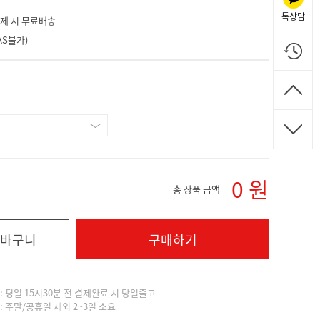
톡상담
 결제 시 무료배송
S불가)
0
원
총 상품 금액
바구니
구매하기
]: 평일 15시30분 전 결제완료 시 당일출고
]: 주말/공휴일 제외 2~3일 소요