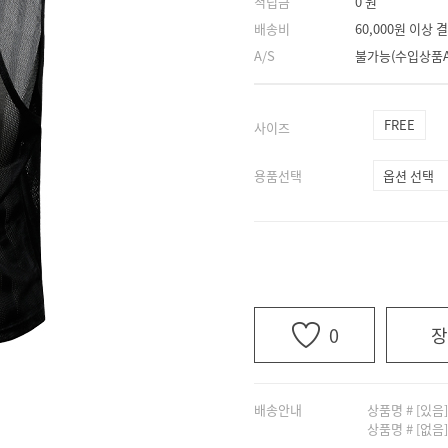
적립금
0 원
배송비
60,000원 이상
A/S
불가능(수입상품A
FREE
사이즈
용품선택
0
장
배송안내
상품명 # [있음
상품명 # [없음