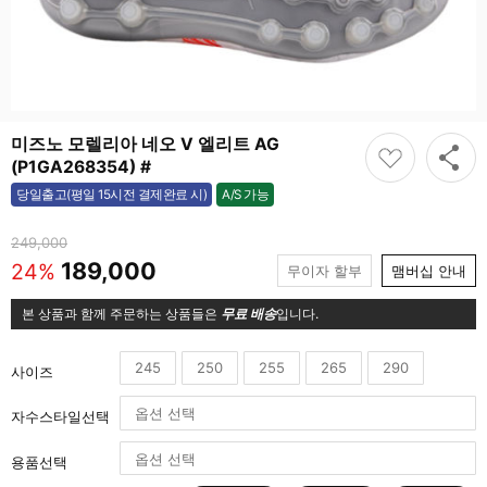
미즈노 모렐리아 네오 V 엘리트 AG
(P1GA268354) #
A/S 가능
당일출고(평일 15시전 결제완료 시)
가능
249,000
189,000
24%
무이자 할부
맴버십 안내
본 상품과 함께 주문하는 상품들은
무료 배송
입니다.
245
250
255
265
290
사이즈
자수스타일선택
용품선택