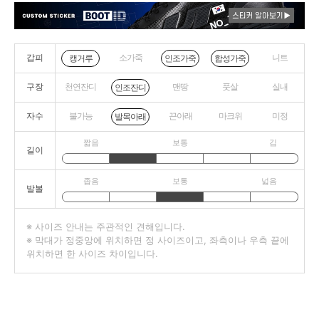
갑피
소가죽
니트
캥거루
인조가죽
합성가죽
구장
천연잔디
맨땅
풋살
실내
인조잔디
자수
불가능
끈아래
마크위
미정
발목아래
짧음
보통
김
길이
좁음
보통
넓음
발볼
※ 사이즈 안내는 주관적인 견해입니다.
※ 막대가 정중앙에 위치하면 정 사이즈이고, 좌측이나 우측 끝에
위치하면 한 사이즈 차이입니다.