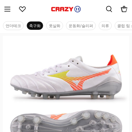
언더테크
축구화
풋살화
운동화/슬리퍼
의류
클럽 팀 
축구화