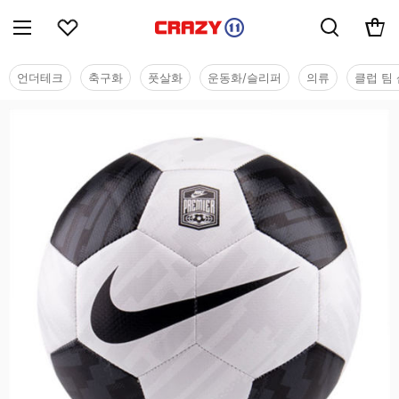
언더테크
축구화
풋살화
운동화/슬리퍼
의류
클럽 팀 
용품