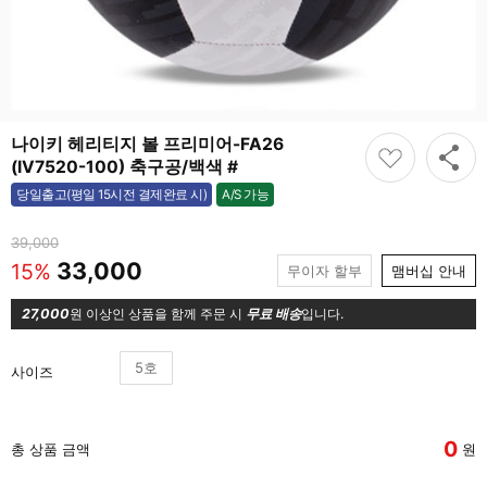
나이키 헤리티지 볼 프리미어-FA26
(IV7520-100) 축구공/백색 #
A/S 가능
당일출고(평일 15시전 결제완료 시)
가능
39,000
33,000
15%
무이자 할부
맴버십 안내
27,000
원 이상인 상품을 함께 주문 시
무료 배송
입니다.
5호
사이즈
0
총 상품 금액
원