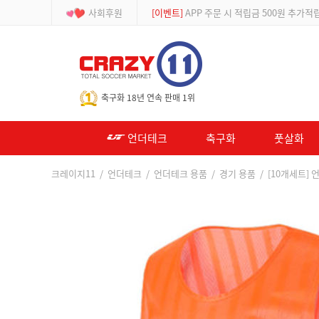
사회후원
[등급제]
회원가입 시 최대 2% 적립 및 할인
-->
축구화 18년 연속 판매 1위
언더테크
축구화
풋살화
크레이지11
/
언더테크
/
언더테크 용품
/
경기 용품
/ [10개세트] 