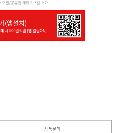
]: 주말/공휴일 제외 2~3일 소요
기(앱설치)
매 시 500원적립 [앱 알림ON]
상품문의