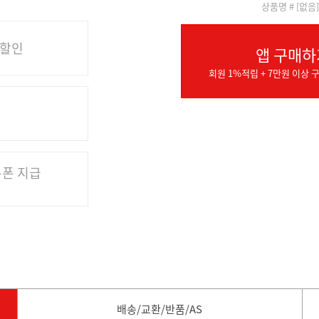
상품명 # [없음
 할인
앱 구매하
회원 1%적립 + 7만원 이상 구
쿠폰 지급
배송/교환/반품/AS