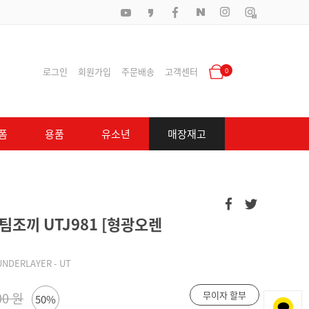
로그인
회원가입
주문배송
고객센터
0
폼
용품
유소년
매장재고
팀조끼 UTJ981 [형광오렌
UNDERLAYER - UT
무이자 할부
00 원
50%