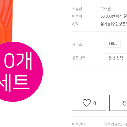
적립금
400 원
배송비
60,000원 이상
A/S
불가능(수입상품A
FREE
사이즈
용품선택
0
장
배송안내
상품명 # [있음