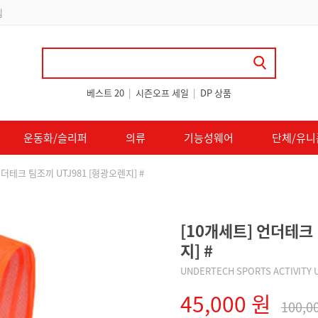
 쿠폰 지급
베스트 20
|
시즌오프 세일
|
DP 상품
운동화/슬리퍼
의류
기능성웨어
단체/유니
언더테크 팀조끼 UTJ981 [형광오렌지] #
[10개세트] 언더테크 
지] #
UNDERTECH SPORTS ACTIVITY 
45,000 원
100,0