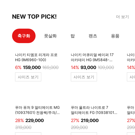
NEW TOP PICK!
더 보기
축구화
풋살화
탑
팬츠
용품
나이키 티엠포 리게라 프로
나이키 머큐리얼 베이퍼 17
나이
HG (IM6960-100)
아카데미 HG (IM5848-
아카데
600)
6%
159,000
169,000
14%
93,000
109,000
14%
사이즈 보기
사이즈 보기
사
푸마 퓨처 9 얼티메이트 MG
푸마 울트라 나이트로 7
푸마
(10937601) 전용쌕/주걱/
얼티메이트 FG (10938101)
얼티메
양말 #
전용쌕/주걱/양말 #
전용
28%
229,000
27%
219,000
27
319,000
299,000
299