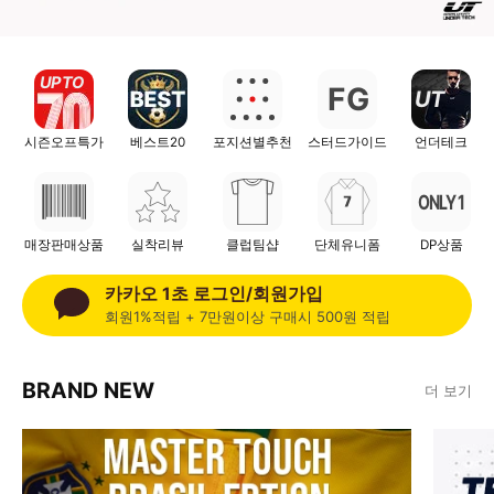
UP TO
F
G
UT
시즌오프특가
베스트20
포지션별추천
스터드가이드
언더테크
ONLY 1
매장판매상품
실착리뷰
클럽팀샵
단체유니폼
DP상품
카카오 1초 로그인/회원가입
회원1%적립 + 7만원이상 구매시 500원 적립
BRAND NEW
더 보기