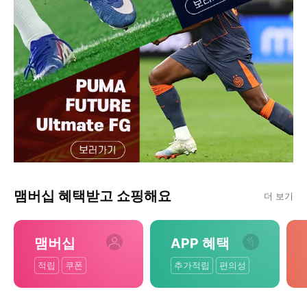
맴버십 혜택받고 쇼핑해요
더 보기
맴버십
APP 혜택
적립
쿠폰
추가적립
편의성