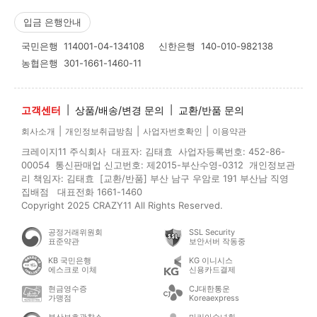
입금 은행안내
국민은행
114001-04-134108
신한은행
140-010-982138
농협은행
301-1661-1460-11
고객센터
|
상품/배송/변경 문의
|
교환/반품 문의
|
|
|
회사소개
개인정보취급방침
사업자번호확인
이용약관
크레이지11 주식회사 대표자: 김태효 사업자등록번호: 452-86-
00054 통신판매업 신고번호: 제2015-부산수영-0312 개인정보관
리 책임자: 김태효 [교환/반품] 부산 남구 우암로 191 부산남 직영
집배점 대표전화 1661-1460
Copyright 2025 CRAZY11 All Rights Reserved.
공정거래위원회
SSL Security
표준약관
보안서버 작동중
KB 국민은행
KG 이니시스
에스크로 이체
신용카드결제
현금영수증
CJ대한통운
가맹점
Koreaexpress