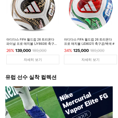
아디다스 FIFA 월드컵 26 트리온다
아디다스 FIFA 월드컵 26 트리온다
파이널 프로 매치볼 (JY8928) 축구공/
프로 매치볼 (JD8021) 축구공/백색 #
백색 #
26%
139,000
189,000
34%
125,000
189,000
자세히 보기
자세히 보기
유럽 선수 실착 컬렉션