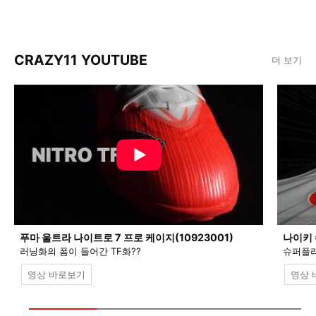
CRAZY11 YOUTUBE
더 보기
푸마 울트라 나이트로 7 프로 케이지(10923001)
나이키 
러닝화의 폼이 들어간 TF화??
슈퍼플라
영상 바로보기
영상 