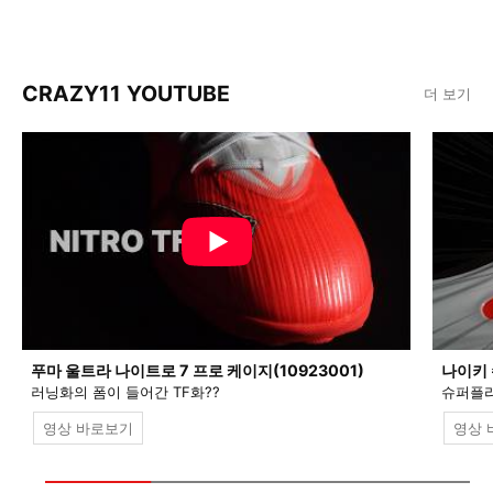
CRAZY11 YOUTUBE
더 보기
푸마 울트라 나이트로 7 프로 케이지(10923001)
나이키 
러닝화의 폼이 들어간 TF화??
슈퍼플라
영상 바로보기
영상 