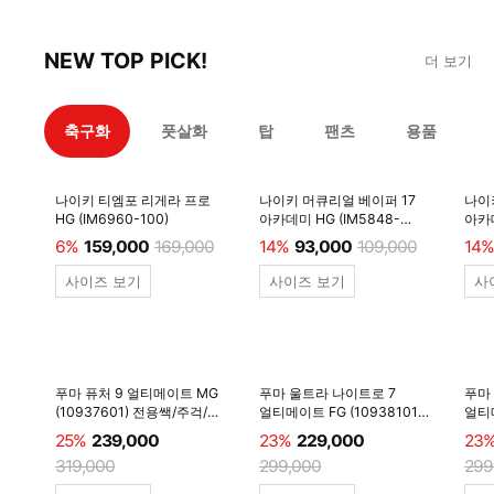
NEW TOP PICK!
더 보기
축구화
풋살화
탑
팬츠
용품
나이키 티엠포 리게라 프로
나이키 머큐리얼 베이퍼 17
나이
HG (IM6960-100)
아카데미 HG (IM5848-
아카데
600)
6%
159,000
169,000
14%
93,000
109,000
14%
사이즈 보기
사이즈 보기
사
푸마 퓨처 9 얼티메이트 MG
푸마 울트라 나이트로 7
푸마
(10937601) 전용쌕/주걱/
얼티메이트 FG (10938101)
얼티메
양말 #
전용쌕/주걱/양말 #
전용
25%
239,000
23%
229,000
23
319,000
299,000
299