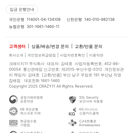
입금 은행안내
국민은행
114001-04-134108
신한은행
140-010-982138
농협은행
301-1661-1460-11
고객센터
|
상품/배송/변경 문의
|
교환/반품 문의
|
|
|
회사소개
개인정보취급방침
사업자번호확인
이용약관
크레이지11 주식회사 대표자: 김태효 사업자등록번호: 452-86-
00054 통신판매업 신고번호: 제2015-부산수영-0312 개인정보관
리 책임자: 김태효 [교환/반품] 부산 남구 우암로 191 부산남 직영
집배점 대표전화 1661-1460
Copyright 2025 CRAZY11 All Rights Reserved.
공정거래위원회
SSL Security
표준약관
보안서버 작동중
KB 국민은행
KG 이니시스
에스크로 이체
신용카드결제
현금영수증
CJ대한통운
가맹점
Koreaexpress