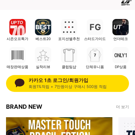
UP TO
F
G
UT
시즌오프특가
베스트20
포지션별추천
스터드가이드
언더테크
ONLY 1
매장판매상품
실착리뷰
클럽팀샵
단체유니폼
DP상품
카카오 1초 로그인/회원가입
회원1%적립 + 7만원이상 구매시 500원 적립
BRAND NEW
더 보기