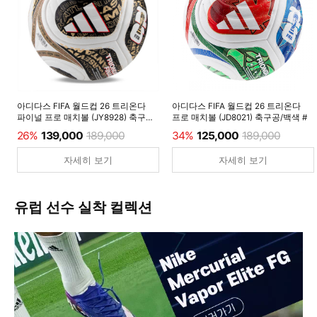
아디다스 FIFA 월드컵 26 트리온다
아디다스 FIFA 월드컵 26 트리온다
파이널 프로 매치볼 (JY8928) 축구공/
프로 매치볼 (JD8021) 축구공/백색 #
백색 #
26%
139,000
189,000
34%
125,000
189,000
자세히 보기
자세히 보기
유럽 선수 실착 컬렉션