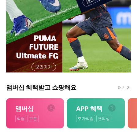
맴버십 혜택받고 쇼핑해요
더 보기
맴버십
APP 혜택
적립
쿠폰
추가적립
편의성