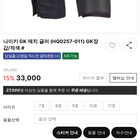
나이키 GK 매치 글러 (HQ0257-011) GK장
갑/적색 #
A/S 가능
당일출고(평일 15시전 결제완료 시)
가능
39,000
33,000
15%
무이자 할부
맴버십 안내
27,000
원 이상인 상품을 함께 주문 시
무료 배송
입니다.
7호
8호
9호
10호
11호
사이즈
용품선택
스티커 안내
용품 안내
자수안내