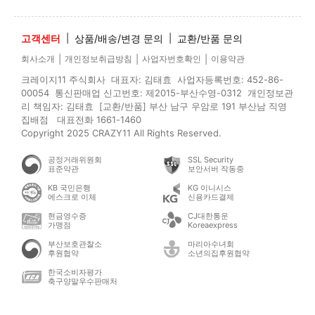
고객센터
|
상품/배송/변경 문의
|
교환/반품 문의
|
|
|
회사소개
개인정보취급방침
사업자번호확인
이용약관
크레이지11 주식회사 대표자: 김태효 사업자등록번호: 452-86-
00054 통신판매업 신고번호: 제2015-부산수영-0312 개인정보관
리 책임자: 김태효 [교환/반품] 부산 남구 우암로 191 부산남 직영
집배점 대표전화 1661-1460
Copyright 2025 CRAZY11 All Rights Reserved.
공정거래위원회
SSL Security
표준약관
보안서버 작동중
KB 국민은행
KG 이니시스
에스크로 이체
신용카드결제
현금영수증
CJ대한통운
가맹점
Koreaexpress
부산보호관찰소
마리아수녀회
후원협약
소년의집후원협약
한국소비자평가
축구양말우수판매처