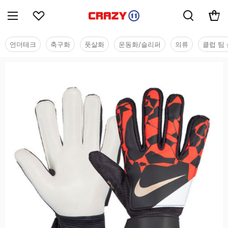
언더테크
축구화
풋살화
운동화/슬리퍼
의류
클럽 팀 
용품