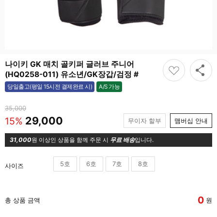
나이키 GK 매치 골키퍼 글러브 주니어
(HQ0258-011) 유소년/GK장갑/검정 #
A/S 가능
당일출고(평일 15시전 결제완료 시)
가능
35,000
29,000
15%
무이자 할부
맴버십 안내
31,000
원 이상인 상품을 함께 주문 시
무료 배송
입니다.
5호
6호
7호
8호
사이즈
0
총 상품 금액
원