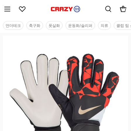
언더테크
축구화
풋살화
운동화/슬리퍼
의류
클럽 팀 
유소년