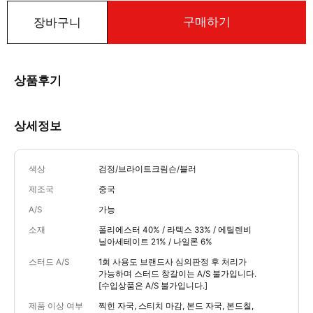
구매하기
장바구니
상품후기
상세정보
색상
검정/브라이트크림슨/블러
제조국
중국
A/S
가능
소재
폴리에스터 40% / 라텍스 33% / 에틸렌비
닐아세테이트 21% / 나일론 6%
스터드 A/S
1회 사용도 브랜드사 심의판정 후 처리가
가능하며 스터드 창갈이는 A/S 불가입니다.
[수입상품은 A/S 불가입니다.]
제품 이상 여부
찍힌 자국, 스티치 마감, 본드 자국, 본드칠,